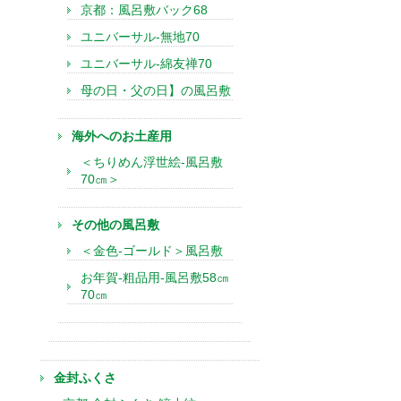
京都：風呂敷バック68
ユニバーサル-無地70
ユニバーサル-綿友禅70
母の日・父の日】の風呂敷
海外へのお土産用
＜ちりめん浮世絵-風呂敷
70㎝＞
その他の風呂敷
＜金色-ゴールド＞風呂敷
お年賀-粗品用-風呂敷58㎝
70㎝
金封ふくさ