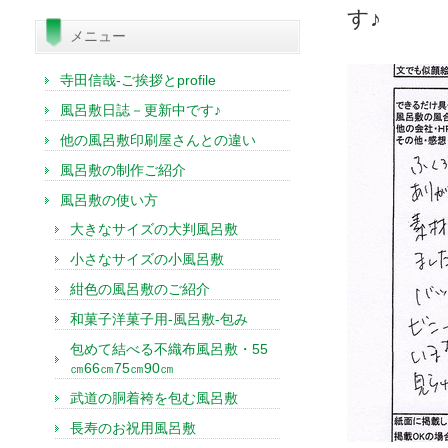
索:
す♪
メニュー
寺田信哉-ご挨拶とprofile
風呂敷日誌－更新中です♪
他の風呂敷印刷屋さんとの違い
風呂敷の制作ご紹介
風呂敷の使い方
大きなサイズの大判風呂敷
小さなサイズの小風呂敷
紺色の風呂敷のご紹介
和菓子洋菓子用-風呂敷-包み
包めて結べる不織布風呂敷・55
㎝66㎝75㎝90㎝
武道の胴着袴を包む風呂敷
長寿のお祝用風呂敷