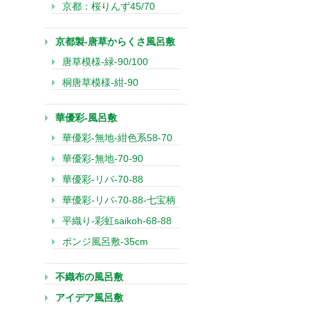
京都：桜りんず45/70
京都製-唐草からくさ風呂敷
唐草模様-緑-90/100
桐唐草模様-紺-90
華優彩-風呂敷
華優彩-無地-紺色系58-70
華優彩-無地-70-90
華優彩-リバ-70-88
華優彩-リバ-70-88-七宝柄
平織り-彩虹saikoh-68-88
ポンジ風呂敷-35cm
不織布の風呂敷
アイデア風呂敷