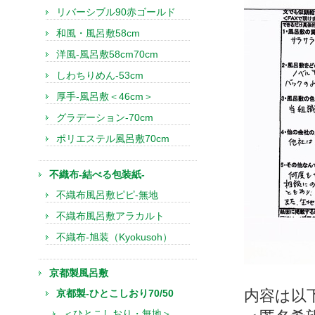
リバーシブル90赤ゴールド
和風・風呂敷58cm
洋風-風呂敷58cm70cm
しわちりめん-53cm
厚手-風呂敷＜46cm＞
グラデーション-70cm
ポリエステル風呂敷70cm
不織布-結べる包装紙-
不織布風呂敷ピピ-無地
不織布風呂敷アラカルト
不織布-旭装（Kyokusoh）
京都製風呂敷
内容は以
京都製-ひとこしおり70/50
＜ひとこしおり・無地＞