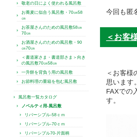
敬老の日によく使われる風呂敷
今回も匿
お蕎麦に似合う風呂敷・70㎝58
㎝
お茶屋さんのための風呂敷58㎝
70㎝
＜お客
お酒屋さんのための風呂敷・90
㎝70㎝
＜書道家さま・書道部さま＞向き
の風呂敷70㎝58㎝
＜お客様
一升餅を背負う用の風呂敷
思います
お節料理の重箱を包む風呂敷
FAXで
風呂敷一覧カタログ
す。
ノベルティ用-風呂敷
リバーシブル-58ｃｍ
リバーシブル-70ｃｍ
リバーシブル70-片面柄