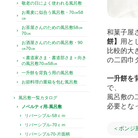
敬老の日によく使われる風呂敷
お蕎麦に似合う風呂敷・70㎝58
㎝
お茶屋さんのための風呂敷58㎝
和菓子屋
70㎝
餅】
用と
お酒屋さんのための風呂敷・90
㎝70㎝
比較的大
＜書道家さま・書道部さま＞向き
の二四巾
の風呂敷70㎝58㎝
一升餅を背負う用の風呂敷
一升餅を
お節料理の重箱を包む風呂敷
で、
風呂敷の
風呂敷一覧カタログ
必要とな
ノベルティ用-風呂敷
リバーシブル-58ｃｍ
リバーシブル-70ｃｍ
＜ポンジ
リバーシブル70-片面柄