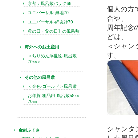
京都：風呂敷バック68
個人の方
ユニバーサル-無地70
合や、
ユニバーサル-綿友禅70
周年記念
母の日・父の日】の風呂敷
どは、
＜シャン
海外へのお土産用
す。
＜ちりめん浮世絵-風呂敷
70㎝＞
その他の風呂敷
＜金色-ゴールド＞風呂敷
お年賀-粗品用-風呂敷58㎝
70㎝
シャンタ
金封ふくさ