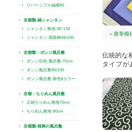
リバーシブル紬織90
京都製-綿シャンタン
シャンタン無地-90-130
＜唐草模
シャンタン-両面柄48/100
京都製：ポンジ風呂敷
伝統的な
ポンジ旧色-風呂敷-70cm
タイプが
ポンジ風呂敷90/100
ポンジ風呂敷-新色8カラー
京都：ちりめん風呂敷
正絹ちりめん無地70cm
ちりめん無地-90cm
京都製-桜柄の風呂敷