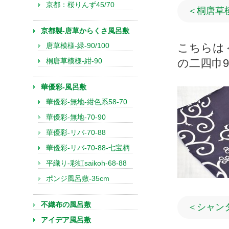
京都：桜りんず45/70
＜桐唐草
京都製-唐草からくさ風呂敷
唐草模様-緑-90/100
こちらは
桐唐草模様-紺-90
の二四巾9
華優彩-風呂敷
華優彩-無地-紺色系58-70
華優彩-無地-70-90
華優彩-リバ-70-88
華優彩-リバ-70-88-七宝柄
平織り-彩虹saikoh-68-88
ポンジ風呂敷-35cm
不織布の風呂敷
＜シャンタ
アイデア風呂敷