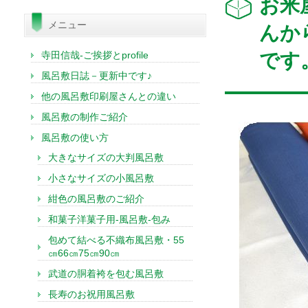
お米
索:
メニュー
んか
寺田信哉-ご挨拶とprofile
です
風呂敷日誌－更新中です♪
他の風呂敷印刷屋さんとの違い
風呂敷の制作ご紹介
風呂敷の使い方
大きなサイズの大判風呂敷
小さなサイズの小風呂敷
紺色の風呂敷のご紹介
和菓子洋菓子用-風呂敷-包み
包めて結べる不織布風呂敷・55
㎝66㎝75㎝90㎝
武道の胴着袴を包む風呂敷
長寿のお祝用風呂敷