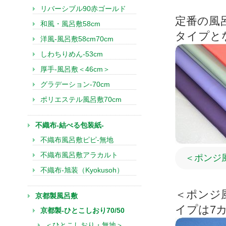
リバーシブル90赤ゴールド
定番の風
和風・風呂敷58cm
タイプと
洋風-風呂敷58cm70cm
しわちりめん-53cm
厚手-風呂敷＜46cm＞
グラデーション-70cm
ポリエステル風呂敷70cm
不織布-結べる包装紙-
不織布風呂敷ピピ-無地
不織布風呂敷アラカルト
＜ポンジ
不織布-旭装（Kyokusoh）
＜ポンジ
京都製風呂敷
イプは7
京都製-ひとこしおり70/50
＜ひとこしおり・無地＞