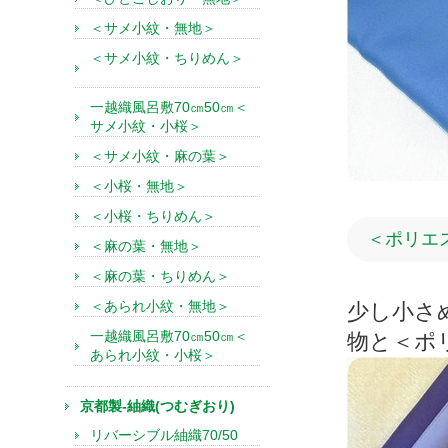
＜サメ小紋・無地＞
＜サメ小紋・ちりめん＞
一越織風呂敷70㎝50㎝＜
サメ小紋・小桜＞
＜サメ小紋・麻の葉＞
＜小桜・無地＞
＜小桜・ちりめん＞
＜ポリエ
＜麻の葉・無地＞
＜麻の葉・ちりめん＞
＜あられ小紋・無地＞
少し小さめ
一越織風呂敷70㎝50㎝＜
物と＜ポ
あられ小紋・小桜＞
京都製-紬織(つむぎおり)
リバーシブル紬織70/50