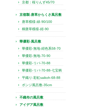
京都：桜りんず45/70
京都製-唐草からくさ風呂敷
唐草模様-緑-90/100
桐唐草模様-紺-90
華優彩-風呂敷
華優彩-無地-紺色系58-70
華優彩-無地-70-90
華優彩-リバ-70-88
華優彩-リバ-70-88-七宝柄
平織り-彩虹saikoh-68-88
ポンジ風呂敷-35cm
不織布の風呂敷
アイデア風呂敷