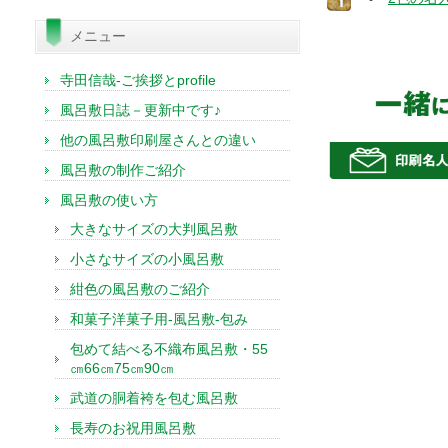
索:
メニュー
寺田信哉-ご挨拶とprofile
風呂敷日誌－更新中です♪
他の風呂敷印刷屋さんとの違い
風呂敷の制作ご紹介
風呂敷の使い方
大きなサイズの大判風呂敷
小さなサイズの小風呂敷
紺色の風呂敷のご紹介
和菓子洋菓子用-風呂敷-包み
包めて結べる不織布風呂敷・55
㎝66㎝75㎝90㎝
武道の胴着袴を包む風呂敷
長寿のお祝用風呂敷