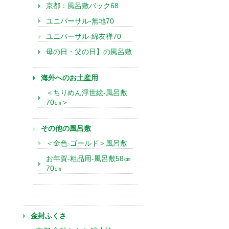
京都：風呂敷バック68
ユニバーサル-無地70
ユニバーサル-綿友禅70
母の日・父の日】の風呂敷
海外へのお土産用
＜ちりめん浮世絵-風呂敷
70㎝＞
その他の風呂敷
＜金色-ゴールド＞風呂敷
お年賀-粗品用-風呂敷58㎝
70㎝
金封ふくさ