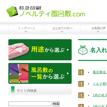
トップページ
はじめての方へ
お客様の声
名入
風呂敷名
シルク刷
サイト内検索
1色の名
検
2色の名