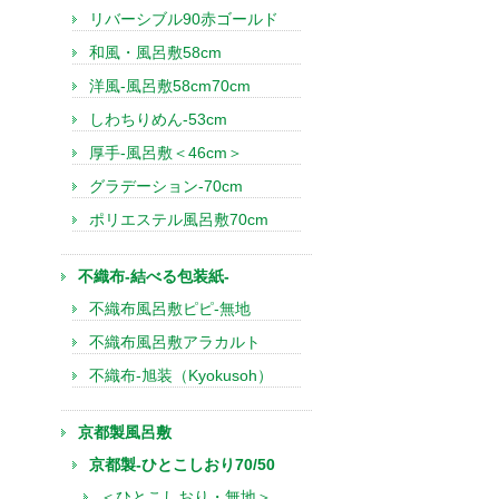
リバーシブル90赤ゴールド
和風・風呂敷58cm
洋風-風呂敷58cm70cm
しわちりめん-53cm
厚手-風呂敷＜46cm＞
グラデーション-70cm
ポリエステル風呂敷70cm
不織布-結べる包装紙-
不織布風呂敷ピピ-無地
不織布風呂敷アラカルト
不織布-旭装（Kyokusoh）
京都製風呂敷
京都製-ひとこしおり70/50
＜ひとこしおり・無地＞