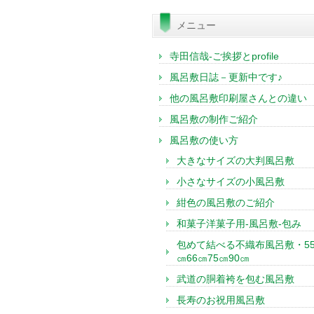
索:
メニュー
寺田信哉-ご挨拶とprofile
風呂敷日誌－更新中です♪
他の風呂敷印刷屋さんとの違い
風呂敷の制作ご紹介
風呂敷の使い方
大きなサイズの大判風呂敷
小さなサイズの小風呂敷
紺色の風呂敷のご紹介
和菓子洋菓子用-風呂敷-包み
包めて結べる不織布風呂敷・5
㎝66㎝75㎝90㎝
武道の胴着袴を包む風呂敷
長寿のお祝用風呂敷