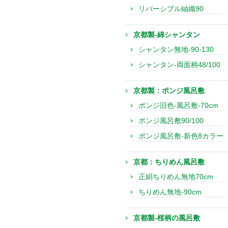
リバーシブル紬織90
京都製-綿シャンタン
シャンタン無地-90-130
シャンタン-両面柄48/100
京都製：ポンジ風呂敷
ポンジ旧色-風呂敷-70cm
ポンジ風呂敷90/100
ポンジ風呂敷-新色8カラー
京都：ちりめん風呂敷
正絹ちりめん無地70cm
ちりめん無地-90cm
京都製-桜柄の風呂敷