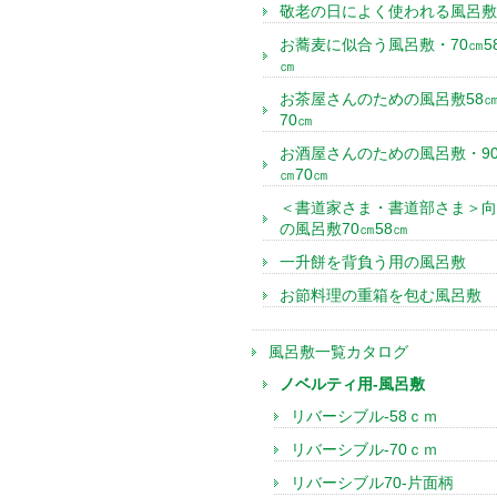
敬老の日によく使われる風呂敷
お蕎麦に似合う風呂敷・70㎝5
㎝
お茶屋さんのための風呂敷58
70㎝
お酒屋さんのための風呂敷・9
㎝70㎝
＜書道家さま・書道部さま＞向
の風呂敷70㎝58㎝
一升餅を背負う用の風呂敷
お節料理の重箱を包む風呂敷
風呂敷一覧カタログ
ノベルティ用-風呂敷
リバーシブル-58ｃｍ
リバーシブル-70ｃｍ
リバーシブル70-片面柄