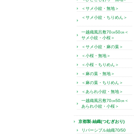
＜サメ小紋・無地＞
＜サメ小紋・ちりめん＞
一越織風呂敷70㎝50㎝＜
サメ小紋・小桜＞
＜サメ小紋・麻の葉＞
＜小桜・無地＞
＜小桜・ちりめん＞
＜麻の葉・無地＞
＜麻の葉・ちりめん＞
＜あられ小紋・無地＞
一越織風呂敷70㎝50㎝＜
あられ小紋・小桜＞
京都製-紬織(つむぎおり)
リバーシブル紬織70/50