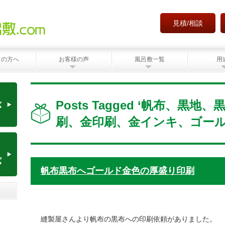
見積/相談
ての方へ
お客様の声
風呂敷一覧
用
Posts Tagged ‘帆布、黒
刷、金印刷、金インキ、ゴール
帆布黒布へゴールド金色の厚盛り印刷
縫製屋さんより帆布の黒布への印刷依頼がありました。