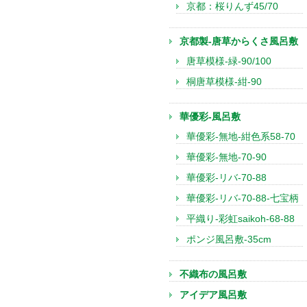
京都：桜りんず45/70
京都製-唐草からくさ風呂敷
唐草模様-緑-90/100
桐唐草模様-紺-90
華優彩-風呂敷
華優彩-無地-紺色系58-70
華優彩-無地-70-90
華優彩-リバ-70-88
華優彩-リバ-70-88-七宝柄
平織り-彩虹saikoh-68-88
ポンジ風呂敷-35cm
不織布の風呂敷
アイデア風呂敷