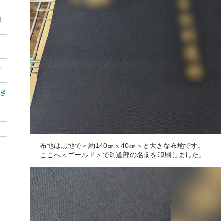
8
㎝
0
き
布地は黒地で＜約140㎝ｘ40㎝＞と大きな布地です。
ここへ＜ゴールド＞で剣道部の名前を印刷しました。