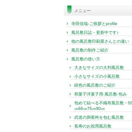
索:
メニュー
寺田信哉-ご挨拶とprofile
風呂敷日誌－更新中です♪
他の風呂敷印刷屋さんとの違い
風呂敷の制作ご紹介
風呂敷の使い方
大きなサイズの大判風呂敷
小さなサイズの小風呂敷
紺色の風呂敷のご紹介
和菓子洋菓子用-風呂敷-包み
包めて結べる不織布風呂敷・5
㎝66㎝75㎝90㎝
武道の胴着袴を包む風呂敷
長寿のお祝用風呂敷