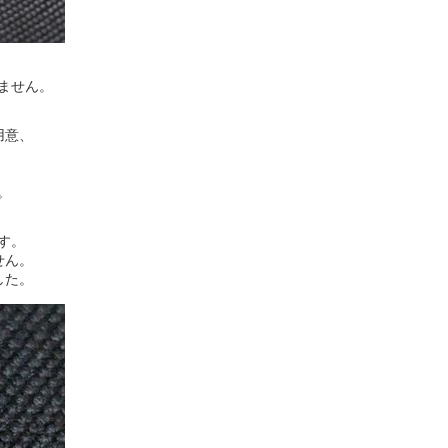
ません。
用意、
。
す。
せん。
した。