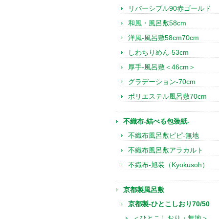
リバーシブル90赤ゴールド
和風・風呂敷58cm
洋風-風呂敷58cm70cm
しわちりめん-53cm
厚手-風呂敷＜46cm＞
グラデーション-70cm
ポリエステル風呂敷70cm
不織布-結べる包装紙-
不織布風呂敷ピピ-無地
不織布風呂敷アラカルト
不織布-旭装（Kyokusoh）
京都製風呂敷
京都製-ひとこしおり70/50
＜ひとこしおり・無地＞