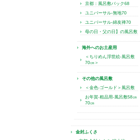
京都：風呂敷バック68
ユニバーサル-無地70
ユニバーサル-綿友禅70
母の日・父の日】の風呂敷
海外へのお土産用
＜ちりめん浮世絵-風呂敷
70㎝＞
その他の風呂敷
＜金色-ゴールド＞風呂敷
お年賀-粗品用-風呂敷58㎝
70㎝
金封ふくさ