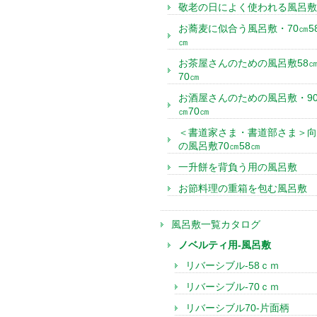
敬老の日によく使われる風呂敷
お蕎麦に似合う風呂敷・70㎝5
㎝
お茶屋さんのための風呂敷58
70㎝
お酒屋さんのための風呂敷・9
㎝70㎝
＜書道家さま・書道部さま＞向
の風呂敷70㎝58㎝
一升餅を背負う用の風呂敷
お節料理の重箱を包む風呂敷
風呂敷一覧カタログ
ノベルティ用-風呂敷
リバーシブル-58ｃｍ
リバーシブル-70ｃｍ
リバーシブル70-片面柄