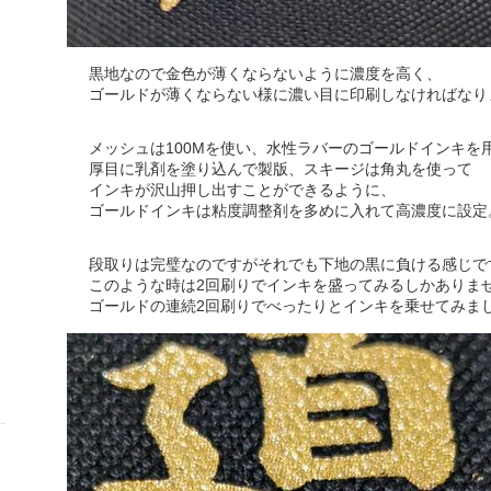
黒地なので金色が薄くならないように濃度を高く、
ゴールドが薄くならない様に濃い目に印刷しなければなり
メッシュは100Mを使い、水性ラバーのゴールドインキを
厚目に乳剤を塗り込んで製版、スキージは角丸を使って
インキが沢山押し出すことができるように、
ゴールドインキは粘度調整剤を多めに入れて高濃度に設定
段取りは完璧なのですがそれでも下地の黒に負ける感じで
このような時は2回刷りでインキを盛ってみるしかありま
ゴールドの連続2回刷りでべったりとインキを乗せてみま