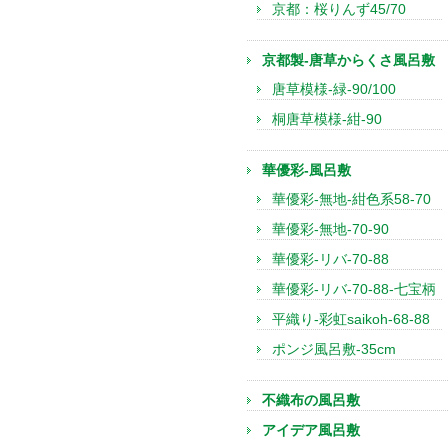
京都：桜りんず45/70
京都製-唐草からくさ風呂敷
唐草模様-緑-90/100
桐唐草模様-紺-90
華優彩-風呂敷
華優彩-無地-紺色系58-70
華優彩-無地-70-90
華優彩-リバ-70-88
華優彩-リバ-70-88-七宝柄
平織り-彩虹saikoh-68-88
ポンジ風呂敷-35cm
不織布の風呂敷
アイデア風呂敷