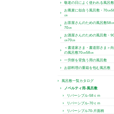
敬老の日によく使われる風呂敷
お蕎麦に似合う風呂敷・70㎝5
㎝
お茶屋さんのための風呂敷58
70㎝
お酒屋さんのための風呂敷・9
㎝70㎝
＜書道家さま・書道部さま＞向
の風呂敷70㎝58㎝
一升餅を背負う用の風呂敷
お節料理の重箱を包む風呂敷
風呂敷一覧カタログ
ノベルティ用-風呂敷
リバーシブル-58ｃｍ
リバーシブル-70ｃｍ
リバーシブル70-片面柄