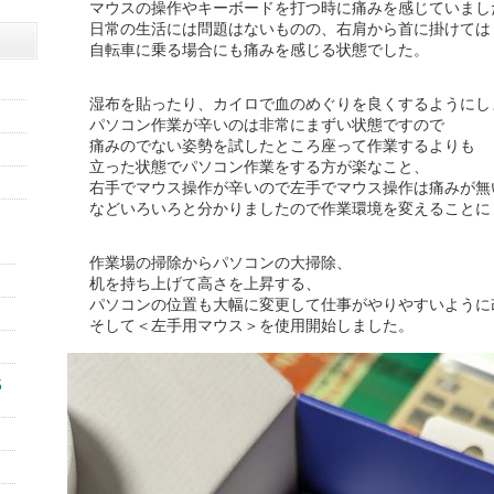
マウスの操作やキーボードを打つ時に痛みを感じていまし
日常の生活には問題はないものの、右肩から首に掛けては
自転車に乗る場合にも痛みを感じる状態でした。
湿布を貼ったり、カイロで血のめぐりを良くするようにし
パソコン作業が辛いのは非常にまずい状態ですので
痛みのでない姿勢を試したところ座って作業するよりも
立った状態でパソコン作業をする方が楽なこと、
右手でマウス操作が辛いので左手でマウス操作は痛みが無
などいろいろと分かりましたので作業環境を変えることに
作業場の掃除からパソコンの大掃除、
机を持ち上げて高さを上昇する、
パソコンの位置も大幅に変更して仕事がやりやすいように
そして＜左手用マウス＞を使用開始しました。
5