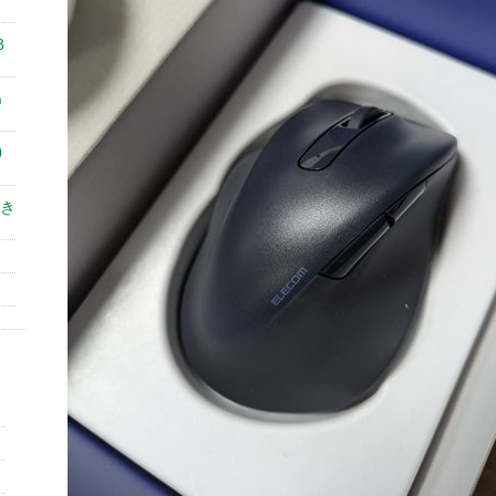
8
㎝
0
き