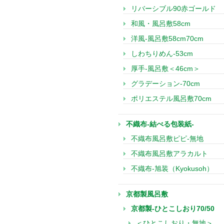
リバーシブル90赤ゴールド
和風・風呂敷58cm
洋風-風呂敷58cm70cm
しわちりめん-53cm
厚手-風呂敷＜46cm＞
グラデーション-70cm
ポリエステル風呂敷70cm
不織布-結べる包装紙-
不織布風呂敷ピピ-無地
不織布風呂敷アラカルト
不織布-旭装（Kyokusoh）
京都製風呂敷
京都製-ひとこしおり70/50
＜ひとこしおり・無地＞