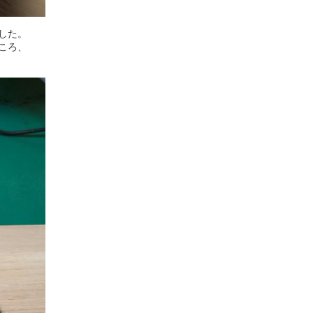
した。
ころ、