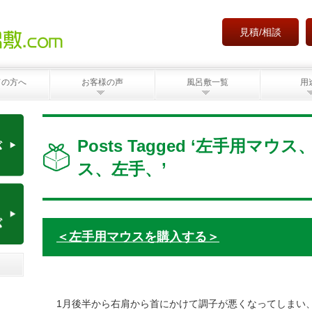
見積/相談
ての方へ
お客様の声
風呂敷一覧
用
Posts Tagged ‘左手用マ
ス、左手、’
＜左手用マウスを購入する＞
1月後半から右肩から首にかけて調子が悪くなってしまい