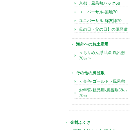
京都：風呂敷バック68
ユニバーサル-無地70
ユニバーサル-綿友禅70
母の日・父の日】の風呂敷
海外へのお土産用
＜ちりめん浮世絵-風呂敷
70㎝＞
その他の風呂敷
＜金色-ゴールド＞風呂敷
お年賀-粗品用-風呂敷58㎝
70㎝
金封ふくさ