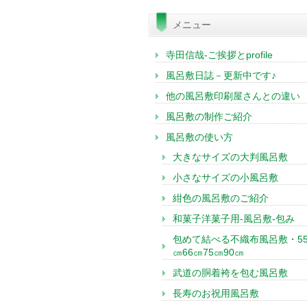
索:
メニュー
寺田信哉-ご挨拶とprofile
風呂敷日誌－更新中です♪
他の風呂敷印刷屋さんとの違い
風呂敷の制作ご紹介
風呂敷の使い方
大きなサイズの大判風呂敷
小さなサイズの小風呂敷
紺色の風呂敷のご紹介
和菓子洋菓子用-風呂敷-包み
包めて結べる不織布風呂敷・5
㎝66㎝75㎝90㎝
武道の胴着袴を包む風呂敷
長寿のお祝用風呂敷