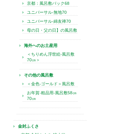
京都：風呂敷バック68
ユニバーサル-無地70
ユニバーサル-綿友禅70
母の日・父の日】の風呂敷
海外へのお土産用
＜ちりめん浮世絵-風呂敷
70㎝＞
その他の風呂敷
＜金色-ゴールド＞風呂敷
お年賀-粗品用-風呂敷58㎝
70㎝
金封ふくさ