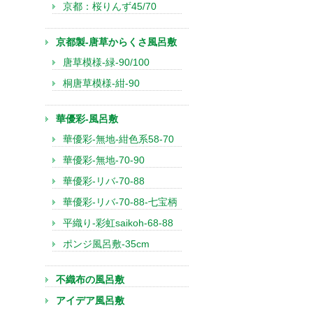
京都：桜りんず45/70
京都製-唐草からくさ風呂敷
唐草模様-緑-90/100
桐唐草模様-紺-90
華優彩-風呂敷
華優彩-無地-紺色系58-70
華優彩-無地-70-90
華優彩-リバ-70-88
華優彩-リバ-70-88-七宝柄
平織り-彩虹saikoh-68-88
ポンジ風呂敷-35cm
不織布の風呂敷
アイデア風呂敷