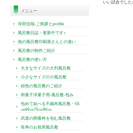
索:
いい試合でしたね
メニュー
寺田信哉-ご挨拶とprofile
風呂敷日誌－更新中です♪
他の風呂敷印刷屋さんとの違い
風呂敷の制作ご紹介
風呂敷の使い方
大きなサイズの大判風呂敷
小さなサイズの小風呂敷
紺色の風呂敷のご紹介
和菓子洋菓子用-風呂敷-包み
包めて結べる不織布風呂敷・55
㎝66㎝75㎝90㎝
武道の胴着袴を包む風呂敷
長寿のお祝用風呂敷