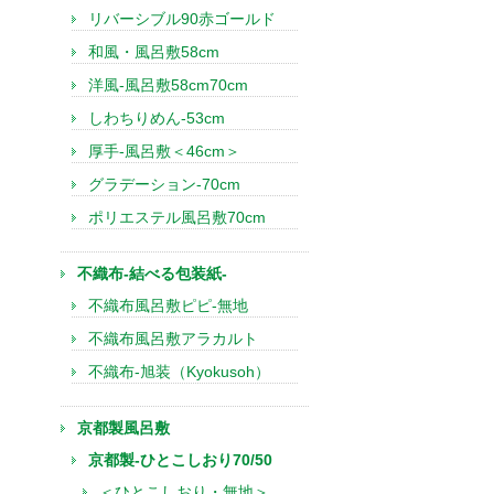
リバーシブル90赤ゴールド
和風・風呂敷58cm
洋風-風呂敷58cm70cm
しわちりめん-53cm
厚手-風呂敷＜46cm＞
グラデーション-70cm
ポリエステル風呂敷70cm
不織布-結べる包装紙-
不織布風呂敷ピピ-無地
不織布風呂敷アラカルト
不織布-旭装（Kyokusoh）
京都製風呂敷
京都製-ひとこしおり70/50
＜ひとこしおり・無地＞