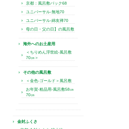
京都：風呂敷バック68
ユニバーサル-無地70
ユニバーサル-綿友禅70
母の日・父の日】の風呂敷
海外へのお土産用
＜ちりめん浮世絵-風呂敷
70㎝＞
その他の風呂敷
＜金色-ゴールド＞風呂敷
お年賀-粗品用-風呂敷58㎝
70㎝
金封ふくさ