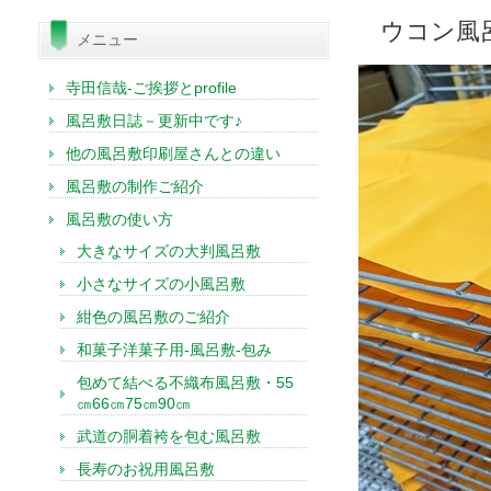
索:
ウコン風
メニュー
寺田信哉-ご挨拶とprofile
風呂敷日誌－更新中です♪
他の風呂敷印刷屋さんとの違い
風呂敷の制作ご紹介
風呂敷の使い方
大きなサイズの大判風呂敷
小さなサイズの小風呂敷
紺色の風呂敷のご紹介
和菓子洋菓子用-風呂敷-包み
包めて結べる不織布風呂敷・55
㎝66㎝75㎝90㎝
武道の胴着袴を包む風呂敷
長寿のお祝用風呂敷