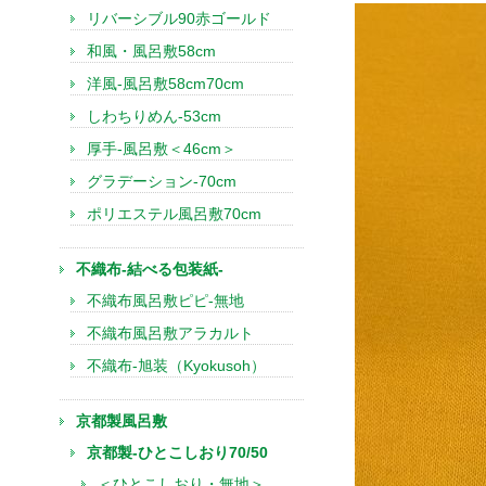
リバーシブル90赤ゴールド
和風・風呂敷58cm
洋風-風呂敷58cm70cm
しわちりめん-53cm
厚手-風呂敷＜46cm＞
グラデーション-70cm
ポリエステル風呂敷70cm
不織布-結べる包装紙-
不織布風呂敷ピピ-無地
不織布風呂敷アラカルト
不織布-旭装（Kyokusoh）
京都製風呂敷
京都製-ひとこしおり70/50
＜ひとこしおり・無地＞