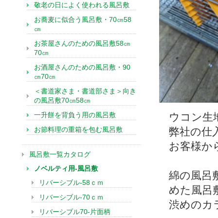
敬老の日によく使われる風呂敷
お蕎麦に似合う風呂敷・70㎝58
㎝
お茶屋さんのための風呂敷58㎝
70㎝
お酒屋さんのための風呂敷・90
㎝70㎝
＜書道家さま・書道部さま＞向き
の風呂敷70㎝58㎝
一升餅を背負う用の風呂敷
ウコン生
お節料理の重箱を包む風呂敷
弊社の仕
お客様か
風呂敷一覧カタログ
ノベルティ用-風呂敷
綿の風呂
リバーシブル-58ｃｍ
めた風呂
リバーシブル-70ｃｍ
渋めのカ
リバーシブル70-片面柄