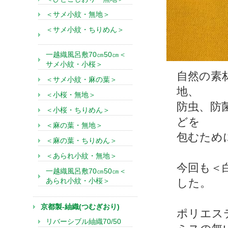
＜サメ小紋・無地＞
＜サメ小紋・ちりめん＞
一越織風呂敷70㎝50㎝＜
サメ小紋・小桜＞
自然の素
＜サメ小紋・麻の葉＞
地、
＜小桜・無地＞
防虫、防
＜小桜・ちりめん＞
どを
＜麻の葉・無地＞
包むため
＜麻の葉・ちりめん＞
＜あられ小紋・無地＞
今回も＜
一越織風呂敷70㎝50㎝＜
あられ小紋・小桜＞
した。
京都製-紬織(つむぎおり)
ポリエス
リバーシブル紬織70/50