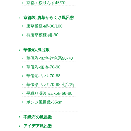
京都：桜りんず45/70
京都製-唐草からくさ風呂敷
唐草模様-緑-90/100
桐唐草模様-紺-90
華優彩-風呂敷
華優彩-無地-紺色系58-70
華優彩-無地-70-90
華優彩-リバ-70-88
華優彩-リバ-70-88-七宝柄
平織り-彩虹saikoh-68-88
ポンジ風呂敷-35cm
不織布の風呂敷
アイデア風呂敷