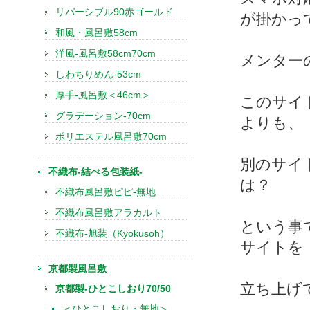
リバーシブル90赤ゴールド
が掛かっ
和風・風呂敷58cm
洋風-風呂敷58cm70cm
メンター
しわちりめん-53cm
厚手-風呂敷＜46cm＞
このサイ
グラデーション-70cm
よりも、
ポリエステル風呂敷70cm
別のサイ
不織布-結べる包装紙-
は？
不織布風呂敷ピピ-無地
不織布風呂敷アラカルト
という事
不織布-旭装（Kyokusoh）
サイトを
京都製風呂敷
立ち上げ
京都製-ひとこしおり70/50
＜ひとこしおり・無地＞