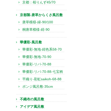
京都：桜りんず45/70
京都製-唐草からくさ風呂敷
唐草模様-緑-90/100
桐唐草模様-紺-90
華優彩-風呂敷
華優彩-無地-紺色系58-70
華優彩-無地-70-90
華優彩-リバ-70-88
華優彩-リバ-70-88-七宝柄
平織り-彩虹saikoh-68-88
ポンジ風呂敷-35cm
不織布の風呂敷
アイデア風呂敷