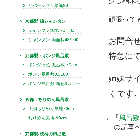
少し結果
リバーシブル紬織90
頑張って
京都製-綿シャンタン
シャンタン無地-90-130
お問合
シャンタン-両面柄48/100
特急に
京都製：ポンジ風呂敷
ポンジ旧色-風呂敷-70cm
ポンジ風呂敷90/100
姉妹サ
ポンジ風呂敷-新色8カラー
くです♪
京都：ちりめん風呂敷
正絹ちりめん無地70cm
←「
風呂敷
ちりめん無地-90cm
の記事
京都製-桜柄の風呂敷