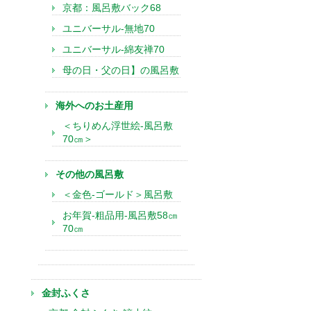
京都：風呂敷バック68
ユニバーサル-無地70
ユニバーサル-綿友禅70
母の日・父の日】の風呂敷
海外へのお土産用
＜ちりめん浮世絵-風呂敷
70㎝＞
その他の風呂敷
＜金色-ゴールド＞風呂敷
お年賀-粗品用-風呂敷58㎝
70㎝
金封ふくさ