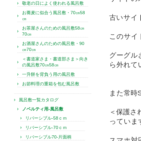
敬老の日によく使われる風呂敷
お蕎麦に似合う風呂敷・70㎝58
古いサイ
㎝
お茶屋さんのための風呂敷58㎝
70㎝
このサイ
お酒屋さんのための風呂敷・90
㎝70㎝
グーグル
＜書道家さま・書道部さま＞向き
ら外れて
の風呂敷70㎝58㎝
一升餅を背負う用の風呂敷
お節料理の重箱を包む風呂敷
また常時
風呂敷一覧カタログ
ノベルティ用-風呂敷
＜保護さ
リバーシブル-58ｃｍ
っていま
リバーシブル-70ｃｍ
リバーシブル70-片面柄
スマホ対