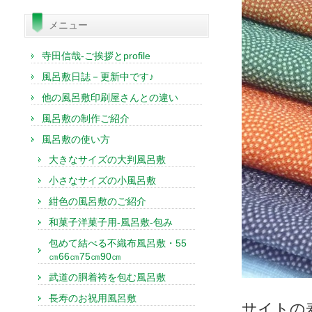
索:
メニュー
寺田信哉-ご挨拶とprofile
風呂敷日誌－更新中です♪
他の風呂敷印刷屋さんとの違い
風呂敷の制作ご紹介
風呂敷の使い方
大きなサイズの大判風呂敷
小さなサイズの小風呂敷
紺色の風呂敷のご紹介
和菓子洋菓子用-風呂敷-包み
包めて結べる不織布風呂敷・55
㎝66㎝75㎝90㎝
武道の胴着袴を包む風呂敷
長寿のお祝用風呂敷
サイトの