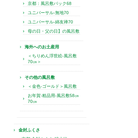
京都：風呂敷バック68
ユニバーサル-無地70
ユニバーサル-綿友禅70
母の日・父の日】の風呂敷
海外へのお土産用
＜ちりめん浮世絵-風呂敷
70㎝＞
その他の風呂敷
＜金色-ゴールド＞風呂敷
お年賀-粗品用-風呂敷58㎝
70㎝
金封ふくさ