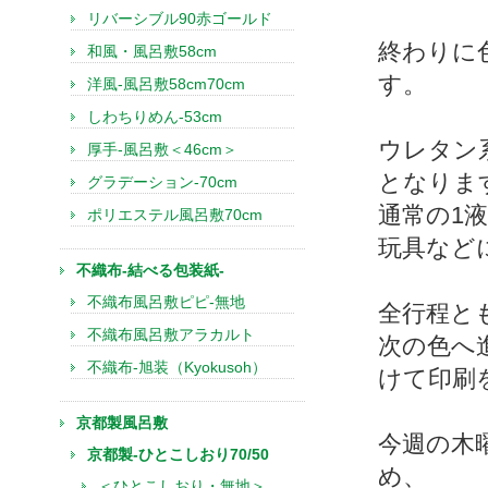
リバーシブル90赤ゴールド
終わりに
和風・風呂敷58cm
す。
洋風-風呂敷58cm70cm
しわちりめん-53cm
ウレタン
厚手-風呂敷＜46cm＞
となりま
グラデーション-70cm
通常の1
ポリエステル風呂敷70cm
玩具など
不織布-結べる包装紙-
不織布風呂敷ピピ-無地
全行程と
不織布風呂敷アラカルト
次の色へ
不織布-旭装（Kyokusoh）
けて印刷
京都製風呂敷
今週の木
京都製-ひとこしおり70/50
め、
＜ひとこしおり・無地＞