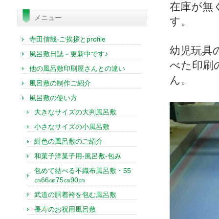
索:
在庫が無
メニュー
す。
寺田信哉-ご挨拶とprofile
幼児玩具
風呂敷日誌－更新中です♪
べた印刷
他の風呂敷印刷屋さんとの違い
ん。
風呂敷の制作ご紹介
風呂敷の使い方
大きなサイズの大判風呂敷
小さなサイズの小風呂敷
紺色の風呂敷のご紹介
和菓子洋菓子用-風呂敷-包み
包めて結べる不織布風呂敷・55
㎝66㎝75㎝90㎝
武道の胴着袴を包む風呂敷
長寿のお祝用風呂敷