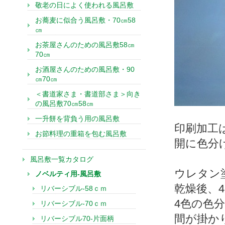
敬老の日によく使われる風呂敷
お蕎麦に似合う風呂敷・70㎝58
㎝
お茶屋さんのための風呂敷58㎝
70㎝
お酒屋さんのための風呂敷・90
㎝70㎝
＜書道家さま・書道部さま＞向き
の風呂敷70㎝58㎝
一升餅を背負う用の風呂敷
印刷加工
お節料理の重箱を包む風呂敷
開に色分
風呂敷一覧カタログ
ウレタン
ノベルティ用-風呂敷
乾燥後、
リバーシブル-58ｃｍ
4色の色
リバーシブル-70ｃｍ
間が掛か
リバーシブル70-片面柄