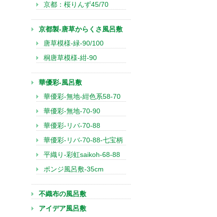
京都：桜りんず45/70
京都製-唐草からくさ風呂敷
唐草模様-緑-90/100
桐唐草模様-紺-90
華優彩-風呂敷
華優彩-無地-紺色系58-70
華優彩-無地-70-90
華優彩-リバ-70-88
華優彩-リバ-70-88-七宝柄
平織り-彩虹saikoh-68-88
ポンジ風呂敷-35cm
不織布の風呂敷
アイデア風呂敷