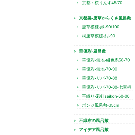
京都：桜りんず45/70
京都製-唐草からくさ風呂敷
唐草模様-緑-90/100
桐唐草模様-紺-90
華優彩-風呂敷
華優彩-無地-紺色系58-70
華優彩-無地-70-90
華優彩-リバ-70-88
華優彩-リバ-70-88-七宝柄
平織り-彩虹saikoh-68-88
ポンジ風呂敷-35cm
不織布の風呂敷
アイデア風呂敷