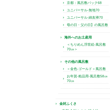
京都：風呂敷バック68
ユニバーサル-無地70
ユニバーサル-綿友禅70
母の日・父の日】の風呂敷
海外へのお土産用
＜ちりめん浮世絵-風呂敷
70㎝＞
その他の風呂敷
＜金色-ゴールド＞風呂敷
お年賀-粗品用-風呂敷58㎝
70㎝
金封ふくさ