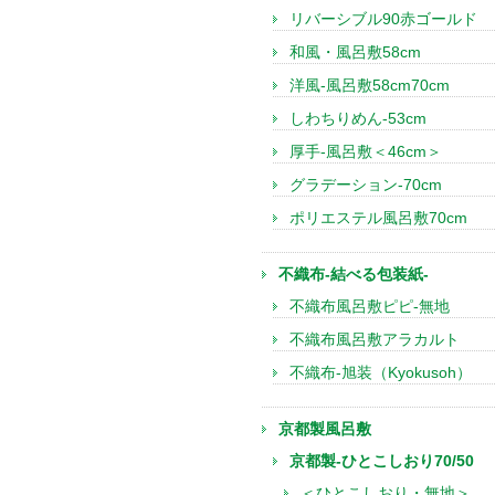
リバーシブル90赤ゴールド
和風・風呂敷58cm
洋風-風呂敷58cm70cm
しわちりめん-53cm
厚手-風呂敷＜46cm＞
グラデーション-70cm
ポリエステル風呂敷70cm
不織布-結べる包装紙-
不織布風呂敷ピピ-無地
不織布風呂敷アラカルト
不織布-旭装（Kyokusoh）
京都製風呂敷
京都製-ひとこしおり70/50
＜ひとこしおり・無地＞