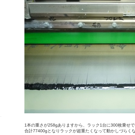
1本の重さが258gありますから、ラック1台に300枚乗せ
合計77400gとなりラックが超重たくなって動かしづらく