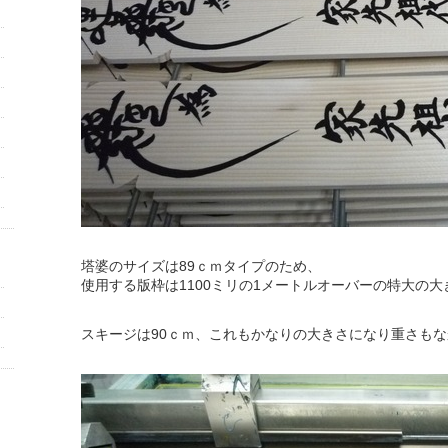
塔婆のサイズは89ｃｍタイプのため、
使用する版枠は1100ミリの1メートルオーバーの特大の
スキージは90ｃｍ、これもかなりの大きさになり重さも