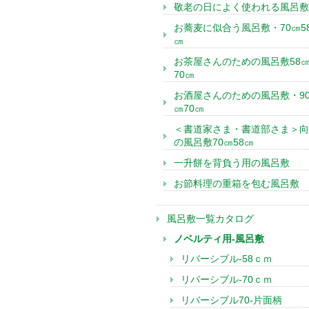
敬老の日によく使われる風呂敷
お蕎麦に似合う風呂敷・70㎝5
㎝
お茶屋さんのための風呂敷58
70㎝
お酒屋さんのための風呂敷・9
㎝70㎝
＜書道家さま・書道部さま＞向
の風呂敷70㎝58㎝
一升餅を背負う用の風呂敷
お節料理の重箱を包む風呂敷
風呂敷一覧カタログ
ノベルティ用-風呂敷
リバーシブル-58ｃｍ
リバーシブル-70ｃｍ
リバーシブル70-片面柄