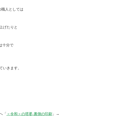
アの職人としては
上げたりと
は十分で
ていきます。
へ「
＜令和＞の塔婆-裏側の印刷
」→