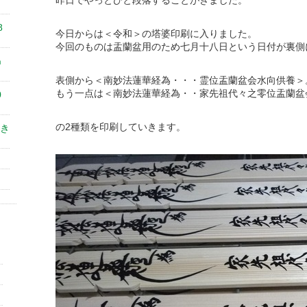
昨日でやっとひと段落することがきました。
8
今日からは＜令和＞の塔婆印刷に入りました。
今回のものは盂蘭盆用のため七月十八日という日付が裏側
㎝
表側から＜南妙法蓮華経為・・・霊位盂蘭盆会水向供養＞
もう一点は＜南妙法蓮華経為・・家先祖代々之零位盂蘭盆
0
の2種類を印刷していきます。
き