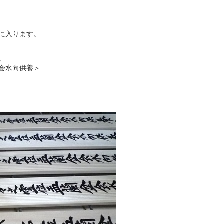
に入ります。
。
会水向供養＞