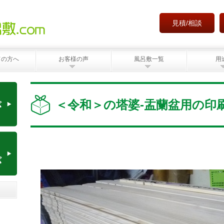
見積/相談
ての方へ
お客様の声
風呂敷一覧
用
＜令和＞の塔婆-盂蘭盆用の印