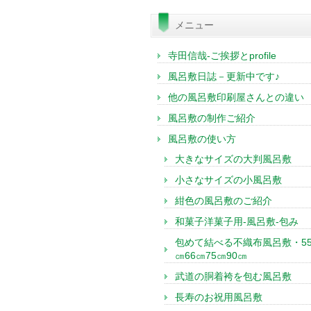
索:
メニュー
寺田信哉-ご挨拶とprofile
風呂敷日誌－更新中です♪
他の風呂敷印刷屋さんとの違い
風呂敷の制作ご紹介
風呂敷の使い方
大きなサイズの大判風呂敷
小さなサイズの小風呂敷
紺色の風呂敷のご紹介
和菓子洋菓子用-風呂敷-包み
包めて結べる不織布風呂敷・5
㎝66㎝75㎝90㎝
武道の胴着袴を包む風呂敷
長寿のお祝用風呂敷