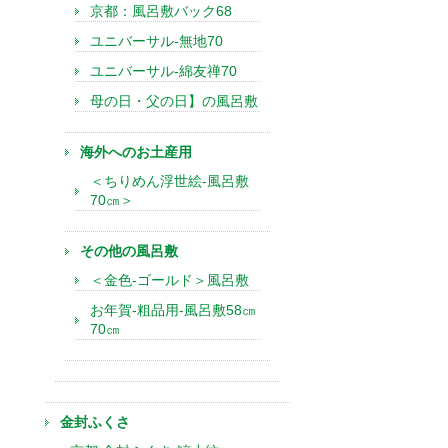
京都：風呂敷バック68
ユニバーサル-無地70
ユニバーサル-綿友禅70
母の日・父の日】の風呂敷
海外へのお土産用
＜ちりめん浮世絵-風呂敷
70㎝＞
その他の風呂敷
＜金色-ゴールド＞風呂敷
お年賀-粗品用-風呂敷58㎝
70㎝
金封ふくさ