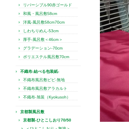
リバーシブル90赤ゴールド
和風・風呂敷58cm
洋風-風呂敷58cm70cm
しわちりめん-53cm
厚手-風呂敷＜46cm＞
グラデーション-70cm
ポリエステル風呂敷70cm
不織布-結べる包装紙-
不織布風呂敷ピピ-無地
不織布風呂敷アラカルト
不織布-旭装（Kyokusoh）
京都製風呂敷
京都製-ひとこしおり70/50
＜ひとこしおり・無地＞