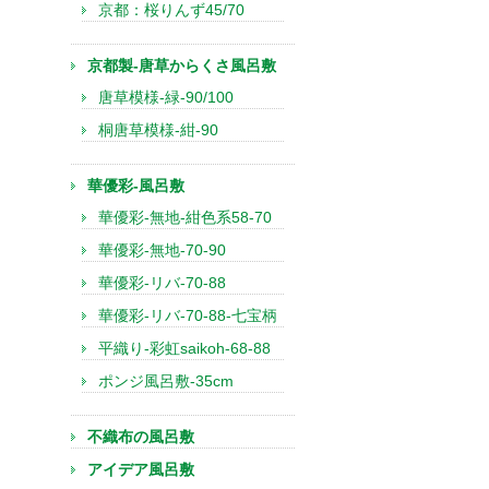
京都：桜りんず45/70
京都製-唐草からくさ風呂敷
唐草模様-緑-90/100
桐唐草模様-紺-90
華優彩-風呂敷
華優彩-無地-紺色系58-70
華優彩-無地-70-90
華優彩-リバ-70-88
華優彩-リバ-70-88-七宝柄
平織り-彩虹saikoh-68-88
ポンジ風呂敷-35cm
不織布の風呂敷
アイデア風呂敷