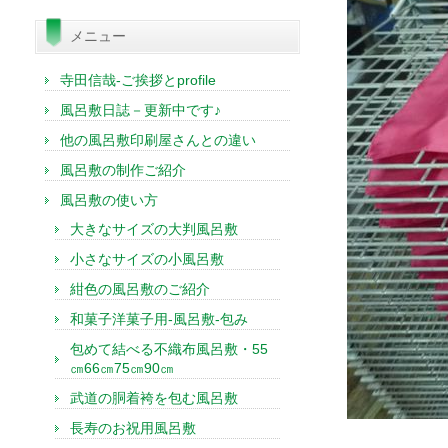
索:
メニュー
寺田信哉-ご挨拶とprofile
風呂敷日誌－更新中です♪
他の風呂敷印刷屋さんとの違い
風呂敷の制作ご紹介
風呂敷の使い方
大きなサイズの大判風呂敷
小さなサイズの小風呂敷
紺色の風呂敷のご紹介
和菓子洋菓子用-風呂敷-包み
包めて結べる不織布風呂敷・55
㎝66㎝75㎝90㎝
武道の胴着袴を包む風呂敷
長寿のお祝用風呂敷