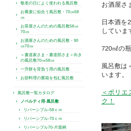
敬老の日によく使われる風呂敷
お酒屋さ
お蕎麦に似合う風呂敷・70㎝58
㎝
日本酒を
お茶屋さんのための風呂敷58㎝
していま
70㎝
お酒屋さんのための風呂敷・90
㎝70㎝
720㎖
＜書道家さま・書道部さま＞向き
の風呂敷70㎝58㎝
風呂敷は
一升餅を背負う用の風呂敷
います。
お節料理の重箱を包む風呂敷
＜ポリエ
風呂敷一覧カタログ
ク！
ノベルティ用-風呂敷
リバーシブル-58ｃｍ
リバーシブル-70ｃｍ
リバーシブル70-片面柄