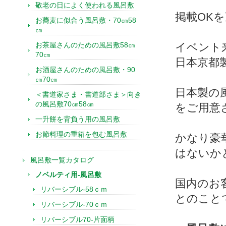
敬老の日によく使われる風呂敷
掲載OK
お蕎麦に似合う風呂敷・70㎝58
㎝
お茶屋さんのための風呂敷58㎝
イベント
70㎝
日本京都
お酒屋さんのための風呂敷・90
㎝70㎝
日本製の
＜書道家さま・書道部さま＞向き
の風呂敷70㎝58㎝
をご用意
一升餅を背負う用の風呂敷
お節料理の重箱を包む風呂敷
かなり豪
はないか
風呂敷一覧カタログ
ノベルティ用-風呂敷
国内のお
リバーシブル-58ｃｍ
とのこと
リバーシブル-70ｃｍ
リバーシブル70-片面柄