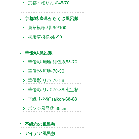
京都：桜りんず45/70
京都製-唐草からくさ風呂敷
唐草模様-緑-90/100
桐唐草模様-紺-90
華優彩-風呂敷
華優彩-無地-紺色系58-70
華優彩-無地-70-90
華優彩-リバ-70-88
華優彩-リバ-70-88-七宝柄
平織り-彩虹saikoh-68-88
ポンジ風呂敷-35cm
不織布の風呂敷
アイデア風呂敷