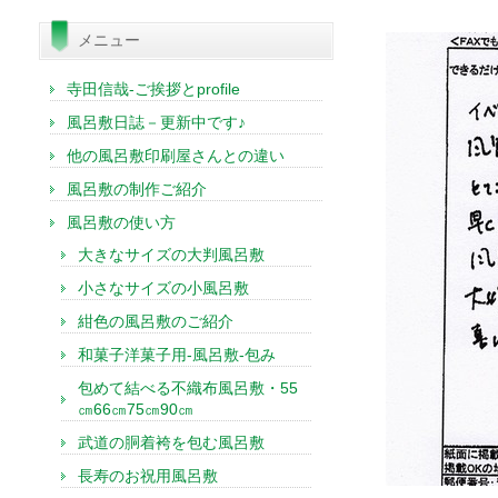
索:
メニュー
寺田信哉-ご挨拶とprofile
風呂敷日誌－更新中です♪
他の風呂敷印刷屋さんとの違い
風呂敷の制作ご紹介
風呂敷の使い方
大きなサイズの大判風呂敷
小さなサイズの小風呂敷
紺色の風呂敷のご紹介
和菓子洋菓子用-風呂敷-包み
包めて結べる不織布風呂敷・55
㎝66㎝75㎝90㎝
武道の胴着袴を包む風呂敷
長寿のお祝用風呂敷