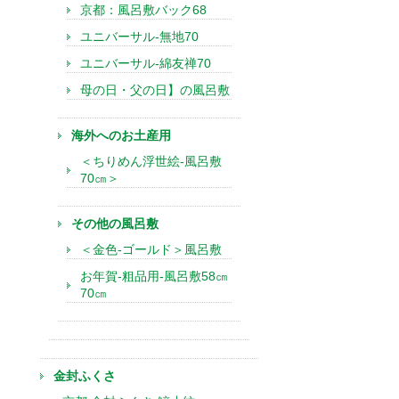
京都：風呂敷バック68
ユニバーサル-無地70
ユニバーサル-綿友禅70
母の日・父の日】の風呂敷
海外へのお土産用
＜ちりめん浮世絵-風呂敷
70㎝＞
その他の風呂敷
＜金色-ゴールド＞風呂敷
お年賀-粗品用-風呂敷58㎝
70㎝
金封ふくさ