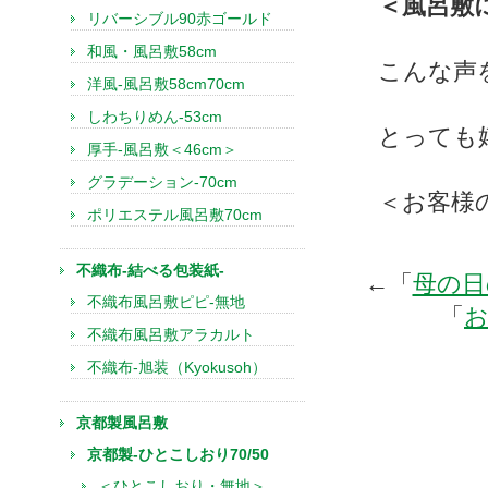
＜風呂敷
リバーシブル90赤ゴールド
和風・風呂敷58cm
こんな声
洋風-風呂敷58cm70cm
しわちりめん-53cm
とっても
厚手-風呂敷＜46cm＞
グラデーション-70cm
＜お客様
ポリエステル風呂敷70cm
不織布-結べる包装紙-
←「
母の日
不織布風呂敷ピピ-無地
「
不織布風呂敷アラカルト
不織布-旭装（Kyokusoh）
京都製風呂敷
京都製-ひとこしおり70/50
＜ひとこしおり・無地＞