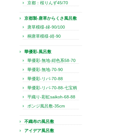
京都：桜りんず45/70
京都製-唐草からくさ風呂敷
唐草模様-緑-90/100
桐唐草模様-紺-90
華優彩-風呂敷
華優彩-無地-紺色系58-70
華優彩-無地-70-90
華優彩-リバ-70-88
華優彩-リバ-70-88-七宝柄
平織り-彩虹saikoh-68-88
ポンジ風呂敷-35cm
不織布の風呂敷
アイデア風呂敷