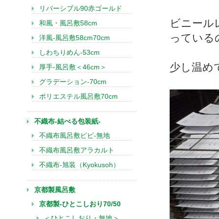
リバーシブル90赤ゴールド
ビニール
和風・風呂敷58cm
っている
洋風-風呂敷58cm70cm
しわちりめん-53cm
少し温め
厚手-風呂敷＜46cm＞
グラデーション-70cm
ポリエステル風呂敷70cm
不織布-結べる包装紙-
不織布風呂敷ピピ-無地
不織布風呂敷アラカルト
不織布-旭装（Kyokusoh）
京都製風呂敷
京都製-ひとこしおり70/50
＜ひとこしおり・無地＞