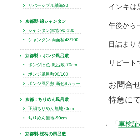
リバーシブル紬織90
インキは
京都製-綿シャンタン
午後から
シャンタン無地-90-130
シャンタン-両面柄48/100
目詰まり
京都製：ポンジ風呂敷
リピート
ポンジ旧色-風呂敷-70cm
ポンジ風呂敷90/100
お問合
ポンジ風呂敷-新色8カラー
特急に
京都：ちりめん風呂敷
正絹ちりめん無地70cm
ちりめん無地-90cm
←「
車検証
京都製-桜柄の風呂敷