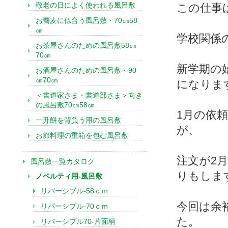
敬老の日によく使われる風呂敷
この仕事
お蕎麦に似合う風呂敷・70㎝58
㎝
学校関係
お茶屋さんのための風呂敷58㎝
70㎝
新学期の
お酒屋さんのための風呂敷・90
㎝70㎝
になりま
＜書道家さま・書道部さま＞向き
の風呂敷70㎝58㎝
1月の依
一升餅を背負う用の風呂敷
が、
お節料理の重箱を包む風呂敷
注文が2
風呂敷一覧カタログ
りもしま
ノベルティ用-風呂敷
リバーシブル-58ｃｍ
今回は余
リバーシブル-70ｃｍ
た。
リバーシブル70-片面柄