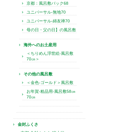
京都：風呂敷バック68
ユニバーサル-無地70
ユニバーサル-綿友禅70
母の日・父の日】の風呂敷
海外へのお土産用
＜ちりめん浮世絵-風呂敷
70㎝＞
その他の風呂敷
＜金色-ゴールド＞風呂敷
お年賀-粗品用-風呂敷58㎝
70㎝
金封ふくさ