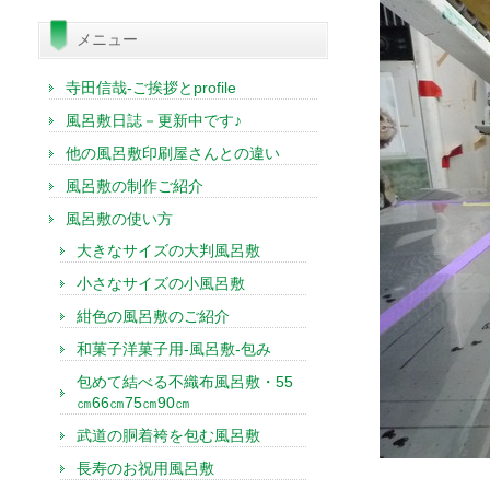
索:
メニュー
寺田信哉-ご挨拶とprofile
風呂敷日誌－更新中です♪
他の風呂敷印刷屋さんとの違い
風呂敷の制作ご紹介
風呂敷の使い方
大きなサイズの大判風呂敷
小さなサイズの小風呂敷
紺色の風呂敷のご紹介
和菓子洋菓子用-風呂敷-包み
包めて結べる不織布風呂敷・55
㎝66㎝75㎝90㎝
武道の胴着袴を包む風呂敷
長寿のお祝用風呂敷