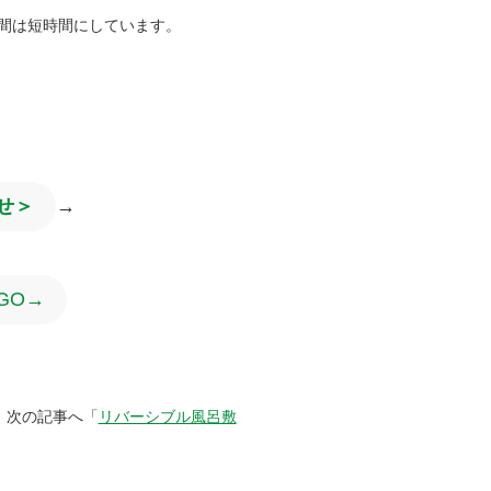
間は短時間にしています。
せ＞
→
GO→
次の記事へ「
リバーシブル風呂敷
→