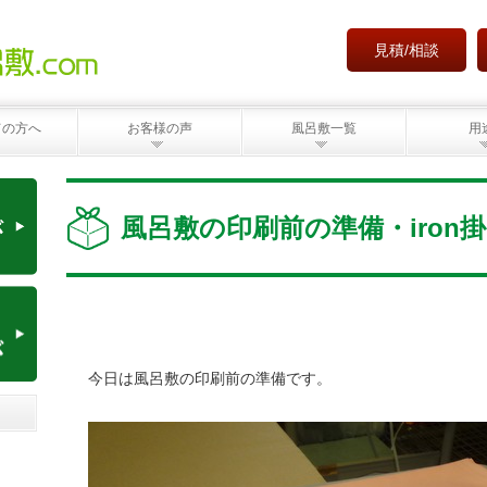
見積/相談
ての方へ
お客様の声
風呂敷一覧
用
風呂敷の印刷前の準備・iron
今日は風呂敷の印刷前の準備です。