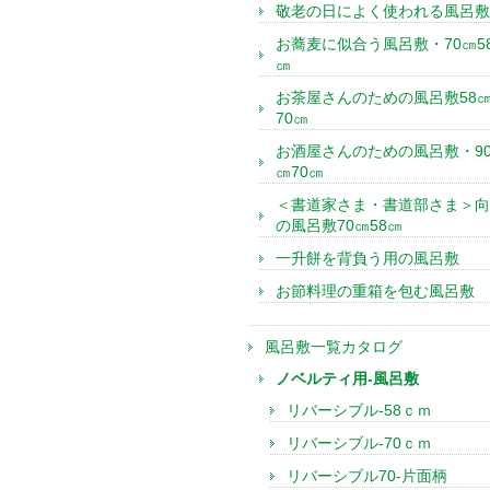
敬老の日によく使われる風呂敷
お蕎麦に似合う風呂敷・70㎝5
㎝
お茶屋さんのための風呂敷58
70㎝
お酒屋さんのための風呂敷・9
㎝70㎝
＜書道家さま・書道部さま＞向
の風呂敷70㎝58㎝
一升餅を背負う用の風呂敷
お節料理の重箱を包む風呂敷
風呂敷一覧カタログ
ノベルティ用-風呂敷
リバーシブル-58ｃｍ
リバーシブル-70ｃｍ
リバーシブル70-片面柄