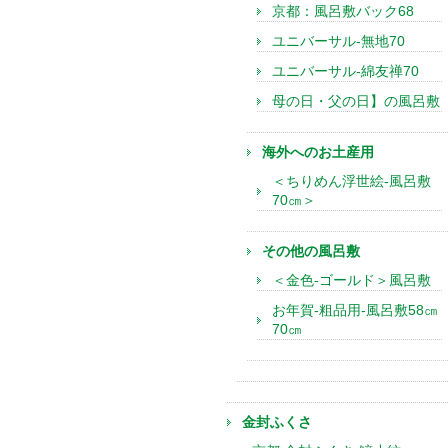
京都：風呂敷バック68
ユニバーサル-無地70
ユニバーサル-綿友禅70
母の日・父の日】の風呂敷
海外へのお土産用
＜ちりめん浮世絵-風呂敷
70㎝＞
その他の風呂敷
＜金色-ゴールド＞風呂敷
お年賀-粗品用-風呂敷58㎝
70㎝
金封ふくさ