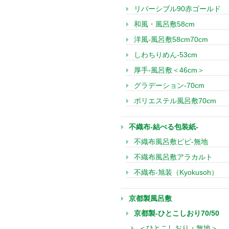
リバーシブル90赤ゴールド
和風・風呂敷58cm
洋風-風呂敷58cm70cm
しわちりめん-53cm
厚手-風呂敷＜46cm＞
グラデーション-70cm
ポリエステル風呂敷70cm
不織布-結べる包装紙-
不織布風呂敷ピピ-無地
不織布風呂敷アラカルト
不織布-旭装（Kyokusoh）
京都製風呂敷
京都製-ひとこしおり70/50
＜ひとこしおり・無地＞