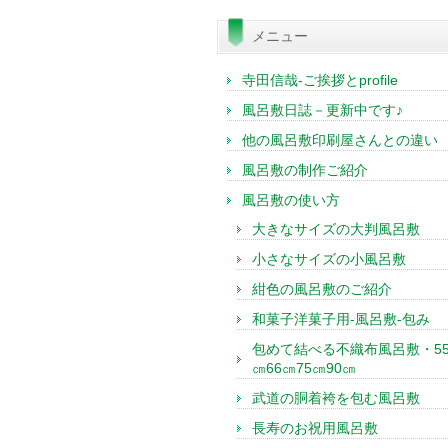
索:
メニュー
寺田信哉-ご挨拶とprofile
風呂敷日誌－更新中です♪
他の風呂敷印刷屋さんとの違い
風呂敷の制作ご紹介
風呂敷の使い方
大きなサイズの大判風呂敷
小さなサイズの小風呂敷
紺色の風呂敷のご紹介
和菓子洋菓子用-風呂敷-包み
包めて結べる不織布風呂敷・5
㎝66㎝75㎝90㎝
武道の胴着袴を包む風呂敷
長寿のお祝用風呂敷