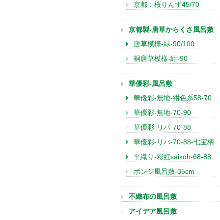
京都：桜りんず45/70
京都製-唐草からくさ風呂敷
唐草模様-緑-90/100
桐唐草模様-紺-90
華優彩-風呂敷
華優彩-無地-紺色系58-70
華優彩-無地-70-90
華優彩-リバ-70-88
華優彩-リバ-70-88-七宝柄
平織り-彩虹saikoh-68-88
ポンジ風呂敷-35cm
不織布の風呂敷
アイデア風呂敷