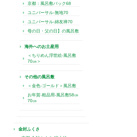
京都：風呂敷バック68
ユニバーサル-無地70
ユニバーサル-綿友禅70
母の日・父の日】の風呂敷
海外へのお土産用
＜ちりめん浮世絵-風呂敷
70㎝＞
その他の風呂敷
＜金色-ゴールド＞風呂敷
お年賀-粗品用-風呂敷58㎝
70㎝
金封ふくさ