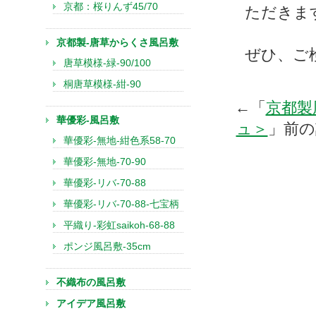
京都：桜りんず45/70
ただきま
京都製-唐草からくさ風呂敷
ぜひ、ご
唐草模様-緑-90/100
桐唐草模様-紺-90
←「
京都製
華優彩-風呂敷
ュ＞
」前
華優彩-無地-紺色系58-70
華優彩-無地-70-90
華優彩-リバ-70-88
華優彩-リバ-70-88-七宝柄
平織り-彩虹saikoh-68-88
ポンジ風呂敷-35cm
不織布の風呂敷
アイデア風呂敷