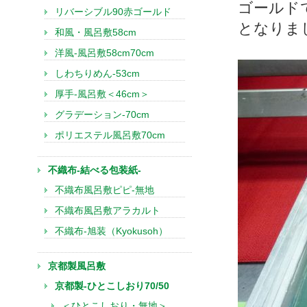
ゴールド
リバーシブル90赤ゴールド
となりま
和風・風呂敷58cm
洋風-風呂敷58cm70cm
しわちりめん-53cm
厚手-風呂敷＜46cm＞
グラデーション-70cm
ポリエステル風呂敷70cm
不織布-結べる包装紙-
不織布風呂敷ピピ-無地
不織布風呂敷アラカルト
不織布-旭装（Kyokusoh）
京都製風呂敷
京都製-ひとこしおり70/50
＜ひとこしおり・無地＞