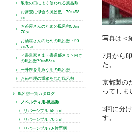
敬老の日によく使われる風呂敷
お蕎麦に似合う風呂敷・70㎝58
㎝
お茶屋さんのための風呂敷58㎝
70㎝
写真は＜
お酒屋さんのための風呂敷・90
㎝70㎝
7月から
＜書道家さま・書道部さま＞向き
の風呂敷70㎝58㎝
た。
一升餅を背負う用の風呂敷
お節料理の重箱を包む風呂敷
京都製の
ってしま
風呂敷一覧カタログ
ノベルティ用-風呂敷
3回に分
リバーシブル-58ｃｍ
す。
リバーシブル-70ｃｍ
リバーシブル70-片面柄