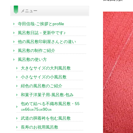
索:
メニュー
寺田信哉-ご挨拶とprofile
風呂敷日誌－更新中です♪
他の風呂敷印刷屋さんとの違い
風呂敷の制作ご紹介
風呂敷の使い方
大きなサイズの大判風呂敷
小さなサイズの小風呂敷
紺色の風呂敷のご紹介
和菓子洋菓子用-風呂敷-包み
包めて結べる不織布風呂敷・55
㎝66㎝75㎝90㎝
武道の胴着袴を包む風呂敷
長寿のお祝用風呂敷