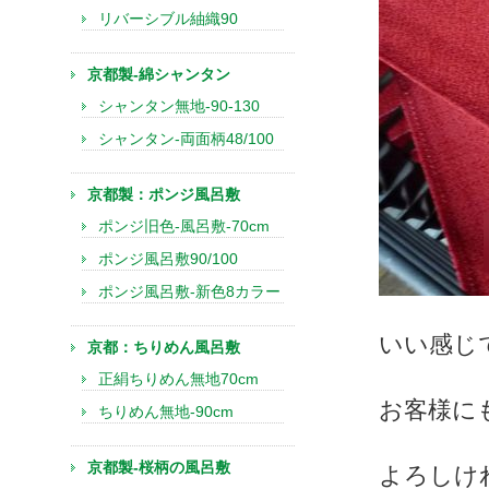
リバーシブル紬織90
京都製-綿シャンタン
シャンタン無地-90-130
シャンタン-両面柄48/100
京都製：ポンジ風呂敷
ポンジ旧色-風呂敷-70cm
ポンジ風呂敷90/100
ポンジ風呂敷-新色8カラー
いい感じ
京都：ちりめん風呂敷
正絹ちりめん無地70cm
お客様に
ちりめん無地-90cm
京都製-桜柄の風呂敷
よろしけ