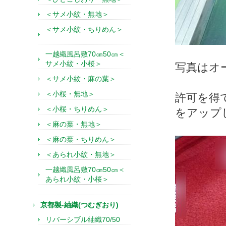
＜サメ小紋・無地＞
＜サメ小紋・ちりめん＞
一越織風呂敷70㎝50㎝＜
サメ小紋・小桜＞
写真はオ
＜サメ小紋・麻の葉＞
＜小桜・無地＞
許可を得
＜小桜・ちりめん＞
をアップ
＜麻の葉・無地＞
＜麻の葉・ちりめん＞
＜あられ小紋・無地＞
一越織風呂敷70㎝50㎝＜
あられ小紋・小桜＞
京都製-紬織(つむぎおり)
リバーシブル紬織70/50