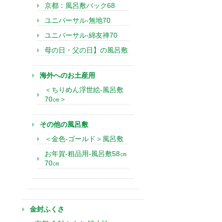
京都：風呂敷バック68
ユニバーサル-無地70
ユニバーサル-綿友禅70
母の日・父の日】の風呂敷
海外へのお土産用
＜ちりめん浮世絵-風呂敷
70㎝＞
その他の風呂敷
＜金色-ゴールド＞風呂敷
お年賀-粗品用-風呂敷58㎝
70㎝
金封ふくさ