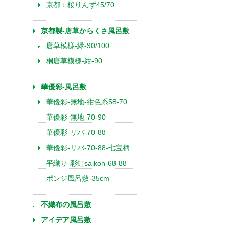
京都：桜りんず45/70
京都製-唐草からくさ風呂敷
唐草模様-緑-90/100
桐唐草模様-紺-90
華優彩-風呂敷
華優彩-無地-紺色系58-70
華優彩-無地-70-90
華優彩-リバ-70-88
華優彩-リバ-70-88-七宝柄
平織り-彩虹saikoh-68-88
ポンジ風呂敷-35cm
不織布の風呂敷
アイデア風呂敷