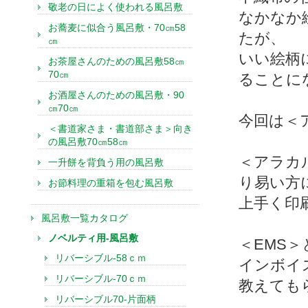
敬老の日によく使われる風呂敷
なかなか
お蕎麦に似合う風呂敷・70㎝58
たが、
㎝
いい絵柄
お茶屋さんのための風呂敷58㎝
70㎝
ることに
お酒屋さんのための風呂敷・90
㎝70㎝
今回は＜
＜書道家さま・書道部さま＞向き
の風呂敷70㎝58㎝
＜アラカ
一升餅を背負う用の風呂敷
り易い方
お節料理の重箱を包む風呂敷
上手く印
風呂敷一覧カタログ
ノベルティ用-風呂敷
＜EMS
リバーシブル-58ｃｍ
インボイ
リバーシブル-70ｃｍ
教えても
リバーシブル70-片面柄