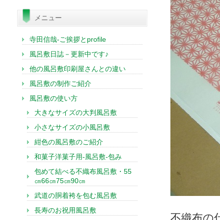
索:
メニュー
寺田信哉-ご挨拶とprofile
風呂敷日誌－更新中です♪
他の風呂敷印刷屋さんとの違い
風呂敷の制作ご紹介
風呂敷の使い方
大きなサイズの大判風呂敷
小さなサイズの小風呂敷
紺色の風呂敷のご紹介
和菓子洋菓子用-風呂敷-包み
包めて結べる不織布風呂敷・55
㎝66㎝75㎝90㎝
武道の胴着袴を包む風呂敷
長寿のお祝用風呂敷
不織布の