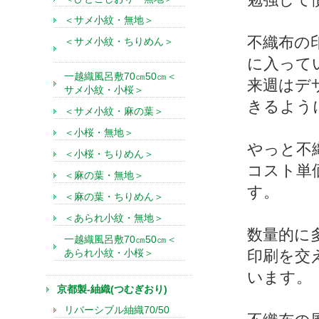
＜サメ小紋・無地＞
不織布の
＜サメ小紋・ちりめん＞
に入って
一越織風呂敷70㎝50㎝＜
来週はデ
サメ小紋・小桜＞
きるよう
＜サメ小紋・麻の葉＞
＜小桜・無地＞
やっと不
＜小桜・ちりめん＞
コスト単
＜麻の葉・無地＞
す。
＜麻の葉・ちりめん＞
＜あられ小紋・無地＞
数量的に
一越織風呂敷70㎝50㎝＜
あられ小紋・小桜＞
印刷を交
います。
京都製-紬織(つむぎおり)
リバーシブル紬織70/50