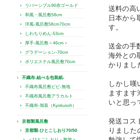
リバーシブル90赤ゴールド
送料の高
和風・風呂敷58cm
日本から
洋風-風呂敷58cm70cm
す。
しわちりめん-53cm
厚手-風呂敷＜46cm＞
送金の手
グラデーション-70cm
海外との
ポリエステル風呂敷70cm
かりまし
不織布-結べる包装紙-
しかし嘆
不織布風呂敷ピピ-無地
ますます
不織布風呂敷アラカルト
いと思っ
不織布-旭装（Kyokusoh）
発送コス
京都製風呂敷
りました
京都製-ひとこしおり70/50
勉強して
＜ひとこしおり・無地＞