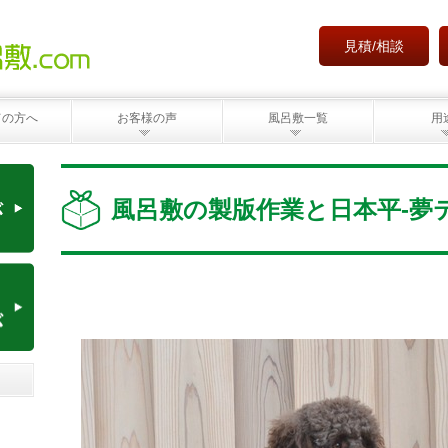
見積/相談
ての方へ
お客様の声
風呂敷一覧
用
風呂敷の製版作業と日本平-夢