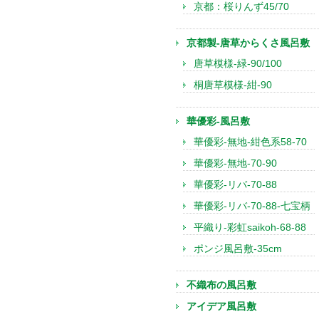
京都：桜りんず45/70
京都製-唐草からくさ風呂敷
唐草模様-緑-90/100
桐唐草模様-紺-90
華優彩-風呂敷
華優彩-無地-紺色系58-70
華優彩-無地-70-90
華優彩-リバ-70-88
華優彩-リバ-70-88-七宝柄
平織り-彩虹saikoh-68-88
ポンジ風呂敷-35cm
不織布の風呂敷
アイデア風呂敷