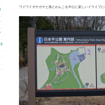
ワイワイガヤガヤと孫とわんこを中心に楽しいドライブに
8
㎝
0
き