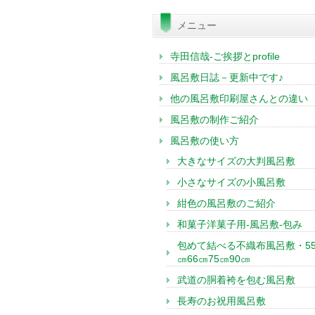
索:
メニュー
寺田信哉-ご挨拶とprofile
風呂敷日誌－更新中です♪
他の風呂敷印刷屋さんとの違い
風呂敷の制作ご紹介
風呂敷の使い方
大きなサイズの大判風呂敷
小さなサイズの小風呂敷
紺色の風呂敷のご紹介
和菓子洋菓子用-風呂敷-包み
包めて結べる不織布風呂敷・5
㎝66㎝75㎝90㎝
武道の胴着袴を包む風呂敷
長寿のお祝用風呂敷