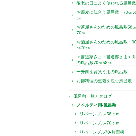
敬老の日によく使われる風呂敷
お蕎麦に似合う風呂敷・70㎝5
㎝
お茶屋さんのための風呂敷58
70㎝
お酒屋さんのための風呂敷・9
㎝70㎝
＜書道家さま・書道部さま＞向
の風呂敷70㎝58㎝
一升餅を背負う用の風呂敷
お節料理の重箱を包む風呂敷
風呂敷一覧カタログ
ノベルティ用-風呂敷
リバーシブル-58ｃｍ
リバーシブル-70ｃｍ
リバーシブル70-片面柄