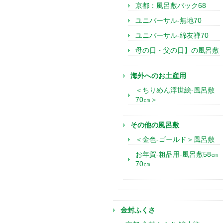
京都：風呂敷バック68
ユニバーサル-無地70
ユニバーサル-綿友禅70
母の日・父の日】の風呂敷
海外へのお土産用
＜ちりめん浮世絵-風呂敷
70㎝＞
その他の風呂敷
＜金色-ゴールド＞風呂敷
お年賀-粗品用-風呂敷58㎝
70㎝
金封ふくさ