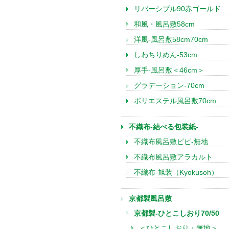
リバーシブル90赤ゴールド
和風・風呂敷58cm
洋風-風呂敷58cm70cm
しわちりめん-53cm
厚手-風呂敷＜46cm＞
グラデーション-70cm
ポリエステル風呂敷70cm
不織布-結べる包装紙-
不織布風呂敷ピピ-無地
不織布風呂敷アラカルト
不織布-旭装（Kyokusoh）
京都製風呂敷
京都製-ひとこしおり70/50
＜ひとこしおり・無地＞