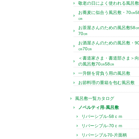
敬老の日によく使われる風呂敷
お蕎麦に似合う風呂敷・70㎝5
㎝
お茶屋さんのための風呂敷58
70㎝
お酒屋さんのための風呂敷・9
㎝70㎝
＜書道家さま・書道部さま＞向
の風呂敷70㎝58㎝
一升餅を背負う用の風呂敷
お節料理の重箱を包む風呂敷
風呂敷一覧カタログ
ノベルティ用-風呂敷
リバーシブル-58ｃｍ
リバーシブル-70ｃｍ
リバーシブル70-片面柄