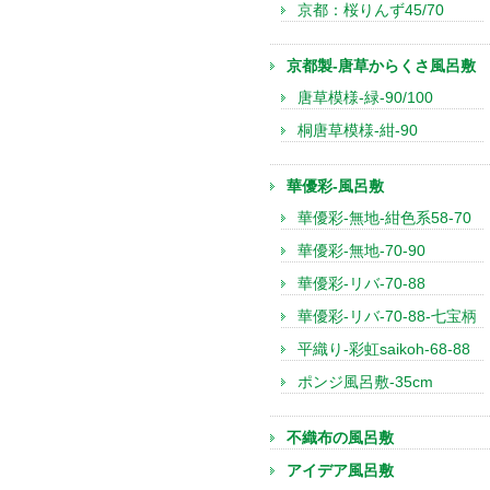
京都：桜りんず45/70
京都製-唐草からくさ風呂敷
唐草模様-緑-90/100
桐唐草模様-紺-90
華優彩-風呂敷
華優彩-無地-紺色系58-70
華優彩-無地-70-90
華優彩-リバ-70-88
華優彩-リバ-70-88-七宝柄
平織り-彩虹saikoh-68-88
ポンジ風呂敷-35cm
不織布の風呂敷
アイデア風呂敷