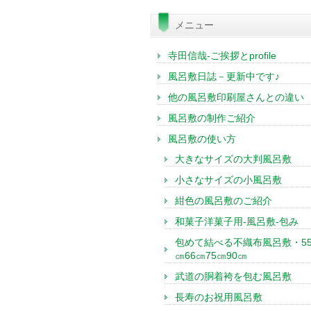
索:
メニュー
寺田信哉-ご挨拶とprofile
風呂敷日誌－更新中です♪
他の風呂敷印刷屋さんとの違い
風呂敷の制作ご紹介
風呂敷の使い方
大きなサイズの大判風呂敷
小さなサイズの小風呂敷
紺色の風呂敷のご紹介
和菓子洋菓子用-風呂敷-包み
包めて結べる不織布風呂敷・5
㎝66㎝75㎝90㎝
武道の胴着袴を包む風呂敷
長寿のお祝用風呂敷