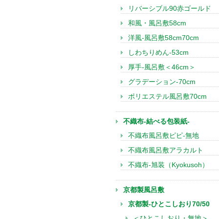
リバーシブル90赤ゴールド
和風・風呂敷58cm
洋風-風呂敷58cm70cm
しわちりめん-53cm
厚手-風呂敷＜46cm＞
グラデーション-70cm
ポリエステル風呂敷70cm
不織布-結べる包装紙-
不織布風呂敷ピピ-無地
不織布風呂敷アラカルト
不織布-旭装（Kyokusoh）
京都製風呂敷
京都製-ひとこしおり70/50
＜ひとこしおり・無地＞