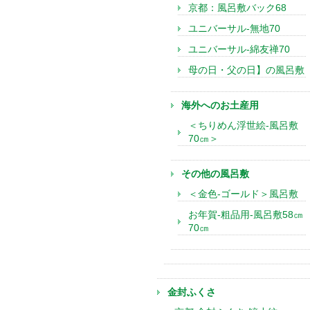
京都：風呂敷バック68
ユニバーサル-無地70
ユニバーサル-綿友禅70
母の日・父の日】の風呂敷
海外へのお土産用
＜ちりめん浮世絵-風呂敷
70㎝＞
その他の風呂敷
＜金色-ゴールド＞風呂敷
お年賀-粗品用-風呂敷58㎝
70㎝
金封ふくさ