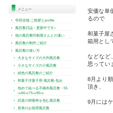
索:
メニュー
安価な単
るので
寺田信哉-ご挨拶とprofile
風呂敷日誌－更新中です♪
和菓子屋
他の風呂敷印刷屋さんとの違い
箱用とし
風呂敷の制作ご紹介
風呂敷の使い方
などなど
大きなサイズの大判風呂敷
思ってい
小さなサイズの小風呂敷
紺色の風呂敷のご紹介
8月より
和菓子洋菓子用-風呂敷-包み
頂き、
包めて結べる不織布風呂敷・55
㎝66㎝75㎝90㎝
武道の胴着袴を包む風呂敷
9月には
長寿のお祝用風呂敷