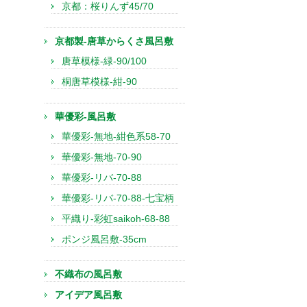
京都：桜りんず45/70
京都製-唐草からくさ風呂敷
唐草模様-緑-90/100
桐唐草模様-紺-90
華優彩-風呂敷
華優彩-無地-紺色系58-70
華優彩-無地-70-90
華優彩-リバ-70-88
華優彩-リバ-70-88-七宝柄
平織り-彩虹saikoh-68-88
ポンジ風呂敷-35cm
不織布の風呂敷
アイデア風呂敷