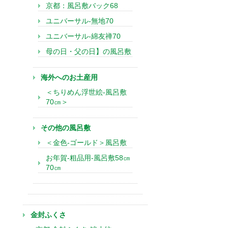
京都：風呂敷バック68
ユニバーサル-無地70
ユニバーサル-綿友禅70
母の日・父の日】の風呂敷
海外へのお土産用
＜ちりめん浮世絵-風呂敷
70㎝＞
その他の風呂敷
＜金色-ゴールド＞風呂敷
お年賀-粗品用-風呂敷58㎝
70㎝
金封ふくさ