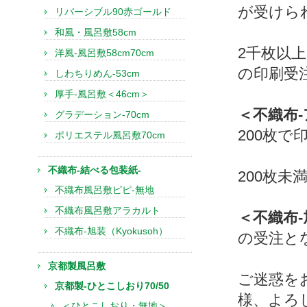
が受けら
リバーシブル90赤ゴールド
和風・風呂敷58cm
2千枚以上
洋風-風呂敷58cm70cm
の印刷受
しわちりめん-53cm
厚手-風呂敷＜46cm＞
＜不織布
グラデーション-70cm
200枚
ポリエステル風呂敷70cm
不織布-結べる包装紙-
200枚
不織布風呂敷ピピ-無地
不織布風呂敷アラカルト
＜不織布-
不織布-旭装（Kyokusoh）
の受注と
京都製風呂敷
ご迷惑を
京都製-ひとこしおり70/50
様、よろ
＜ひとこしおり・無地＞