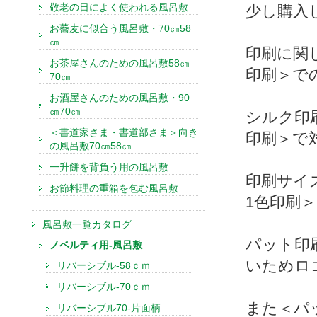
敬老の日によく使われる風呂敷
少し購入
お蕎麦に似合う風呂敷・70㎝58
㎝
印刷に関
お茶屋さんのための風呂敷58㎝
印刷＞で
70㎝
お酒屋さんのための風呂敷・90
㎝70㎝
シルク印
＜書道家さま・書道部さま＞向き
印刷＞で
の風呂敷70㎝58㎝
一升餅を背負う用の風呂敷
印刷サイズ
お節料理の重箱を包む風呂敷
1色印刷
風呂敷一覧カタログ
パット印
ノベルティ用-風呂敷
いためロ
リバーシブル-58ｃｍ
リバーシブル-70ｃｍ
また＜パ
リバーシブル70-片面柄