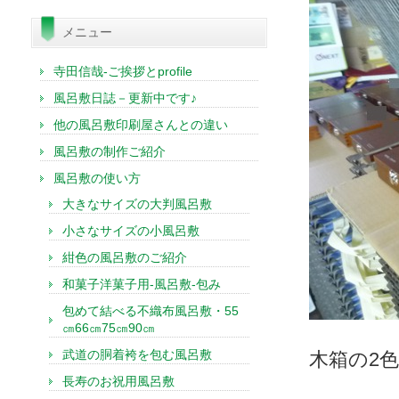
索:
メニュー
寺田信哉-ご挨拶とprofile
風呂敷日誌－更新中です♪
他の風呂敷印刷屋さんとの違い
風呂敷の制作ご紹介
風呂敷の使い方
大きなサイズの大判風呂敷
小さなサイズの小風呂敷
紺色の風呂敷のご紹介
和菓子洋菓子用-風呂敷-包み
包めて結べる不織布風呂敷・55
㎝66㎝75㎝90㎝
武道の胴着袴を包む風呂敷
木箱の2
長寿のお祝用風呂敷