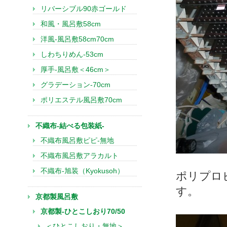
リバーシブル90赤ゴールド
和風・風呂敷58cm
洋風-風呂敷58cm70cm
しわちりめん-53cm
厚手-風呂敷＜46cm＞
グラデーション-70cm
ポリエステル風呂敷70cm
不織布-結べる包装紙-
不織布風呂敷ピピ-無地
不織布風呂敷アラカルト
不織布-旭装（Kyokusoh）
ポリプロ
す。
京都製風呂敷
京都製-ひとこしおり70/50
＜ひとこしおり・無地＞