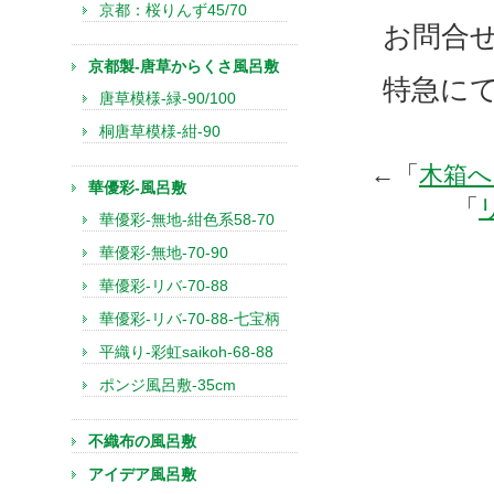
京都：桜りんず45/70
お問合
京都製-唐草からくさ風呂敷
特急に
唐草模様-緑-90/100
桐唐草模様-紺-90
←「
木箱へ
華優彩-風呂敷
「
華優彩-無地-紺色系58-70
華優彩-無地-70-90
華優彩-リバ-70-88
華優彩-リバ-70-88-七宝柄
平織り-彩虹saikoh-68-88
ポンジ風呂敷-35cm
不織布の風呂敷
アイデア風呂敷