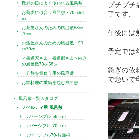
敬老の日によく使われる風呂敷
プチプチ
お蕎麦に似合う風呂敷・70㎝58
了です。
㎝
お茶屋さんのための風呂敷58㎝
午後には
70㎝
お酒屋さんのための風呂敷・90
㎝70㎝
予定では
＜書道家さま・書道部さま＞向き
の風呂敷70㎝58㎝
急ぎの依
一升餅を背負う用の風呂敷
で急いで
お節料理の重箱を包む風呂敷
風呂敷一覧カタログ
ノベルティ用-風呂敷
リバーシブル-58ｃｍ
リバーシブル-70ｃｍ
リバーシブル70-片面柄