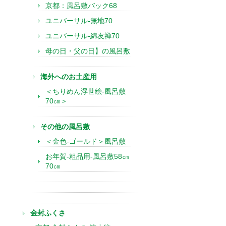
京都：風呂敷バック68
ユニバーサル-無地70
ユニバーサル-綿友禅70
母の日・父の日】の風呂敷
海外へのお土産用
＜ちりめん浮世絵-風呂敷
70㎝＞
その他の風呂敷
＜金色-ゴールド＞風呂敷
お年賀-粗品用-風呂敷58㎝
70㎝
金封ふくさ