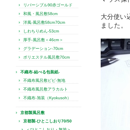
リバーシブル90赤ゴールド
和風・風呂敷58cm
大分使い
洋風-風呂敷58cm70cm
ました。
しわちりめん-53cm
厚手-風呂敷＜46cm＞
グラデーション-70cm
ポリエステル風呂敷70cm
不織布-結べる包装紙-
不織布風呂敷ピピ-無地
不織布風呂敷アラカルト
不織布-旭装（Kyokusoh）
京都製風呂敷
京都製-ひとこしおり70/50
＜ひとこしおり・無地＞