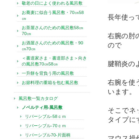
敬老の日によく使われる風呂敷
お蕎麦に似合う風呂敷・70㎝58
長年使っ
㎝
お茶屋さんのための風呂敷58㎝
70㎝
右腕の肘
お酒屋さんのための風呂敷・90
ので
㎝70㎝
＜書道家さま・書道部さま＞向き
腱鞘炎の
の風呂敷70㎝58㎝
一升餅を背負う用の風呂敷
右腕を使
お節料理の重箱を包む風呂敷
います。
風呂敷一覧カタログ
ノベルティ用-風呂敷
そこでネ
リバーシブル-58ｃｍ
タイプに
リバーシブル-70ｃｍ
リバーシブル70-片面柄
マウス操