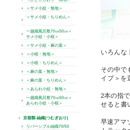
＜サメ小紋・無地＞
＜サメ小紋・ちりめん＞
一越織風呂敷70㎝50㎝＜
サメ小紋・小桜＞
＜サメ小紋・麻の葉＞
いろんな
＜小桜・無地＞
＜小桜・ちりめん＞
その中で
＜麻の葉・無地＞
イプ＞を
＜麻の葉・ちりめん＞
＜あられ小紋・無地＞
2本の指
一越織風呂敷70㎝50㎝＜
あられ小紋・小桜＞
せると書
京都製-紬織(つむぎおり)
早速アマゾ
リバーシブル紬織70/50