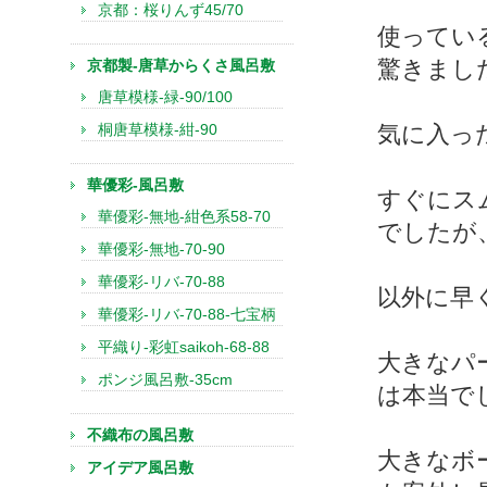
京都：桜りんず45/70
使ってい
驚きまし
京都製-唐草からくさ風呂敷
唐草模様-緑-90/100
桐唐草模様-紺-90
気に入っ
華優彩-風呂敷
すぐにス
華優彩-無地-紺色系58-70
でしたが
華優彩-無地-70-90
華優彩-リバ-70-88
以外に早
華優彩-リバ-70-88-七宝柄
平織り-彩虹saikoh-68-88
大きなパ
ポンジ風呂敷-35cm
は本当で
不織布の風呂敷
大きなボ
アイデア風呂敷