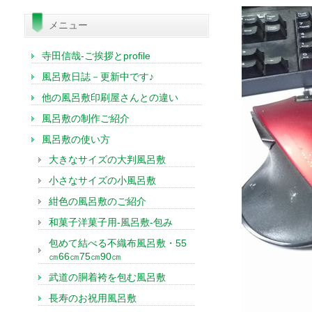
索:
メニュー
寺田信哉-ご挨拶とprofile
風呂敷日誌－更新中です♪
他の風呂敷印刷屋さんとの違い
風呂敷の制作ご紹介
風呂敷の使い方
大きなサイズの大判風呂敷
小さなサイズの小風呂敷
紺色の風呂敷のご紹介
和菓子洋菓子用-風呂敷-包み
包めて結べる不織布風呂敷・55
㎝66㎝75㎝90㎝
武道の胴着袴を包む風呂敷
長寿のお祝用風呂敷