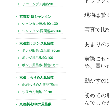
トラック
リバーシブル紬織90
現物は驚
京都製-綿シャンタン
シャンタン無地-90-130
写真で比
シャンタン-両面柄48/100
あまりの
京都製：ポンジ風呂敷
ポンジ旧色-風呂敷-70cm
ポンジ風呂敷90/100
実際にセ
ポンジ風呂敷-新色8カラー
め、置い
京都：ちりめん風呂敷
動かすの
正絹ちりめん無地70cm
ちりめん無地-90cm
初めての
んでした
京都製-桜柄の風呂敷