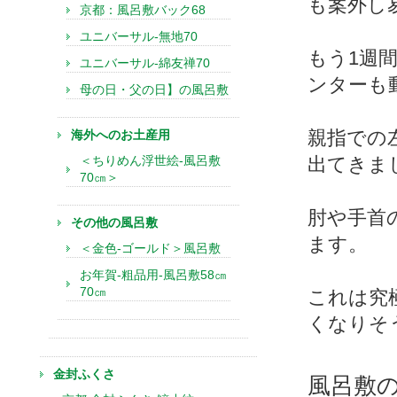
も案外し
京都：風呂敷バック68
ユニバーサル-無地70
もう1週
ユニバーサル-綿友禅70
ンターも
母の日・父の日】の風呂敷
親指での
海外へのお土産用
＜ちりめん浮世絵-風呂敷
出てきま
70㎝＞
肘や手首
その他の風呂敷
ます。
＜金色-ゴールド＞風呂敷
お年賀-粗品用-風呂敷58㎝
70㎝
これは究
くなりそ
金封ふくさ
風呂敷