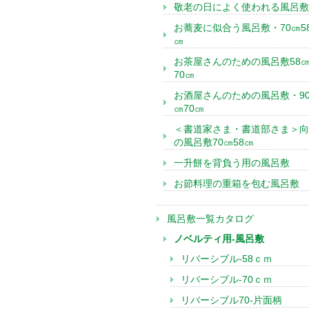
敬老の日によく使われる風呂敷
お蕎麦に似合う風呂敷・70㎝5
㎝
お茶屋さんのための風呂敷58
70㎝
お酒屋さんのための風呂敷・9
㎝70㎝
＜書道家さま・書道部さま＞向
の風呂敷70㎝58㎝
一升餅を背負う用の風呂敷
お節料理の重箱を包む風呂敷
風呂敷一覧カタログ
ノベルティ用-風呂敷
リバーシブル-58ｃｍ
リバーシブル-70ｃｍ
リバーシブル70-片面柄