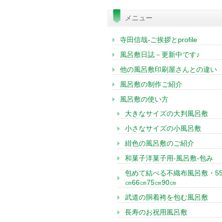
索:
メニュー
寺田信哉-ご挨拶とprofile
風呂敷日誌－更新中です♪
他の風呂敷印刷屋さんとの違い
風呂敷の制作ご紹介
風呂敷の使い方
大きなサイズの大判風呂敷
小さなサイズの小風呂敷
紺色の風呂敷のご紹介
和菓子洋菓子用-風呂敷-包み
包めて結べる不織布風呂敷・5
㎝66㎝75㎝90㎝
武道の胴着袴を包む風呂敷
長寿のお祝用風呂敷