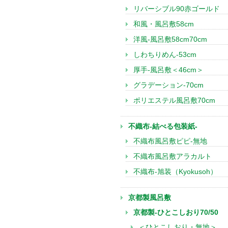
リバーシブル90赤ゴールド
和風・風呂敷58cm
洋風-風呂敷58cm70cm
しわちりめん-53cm
厚手-風呂敷＜46cm＞
グラデーション-70cm
ポリエステル風呂敷70cm
不織布-結べる包装紙-
不織布風呂敷ピピ-無地
不織布風呂敷アラカルト
不織布-旭装（Kyokusoh）
京都製風呂敷
京都製-ひとこしおり70/50
＜ひとこしおり・無地＞