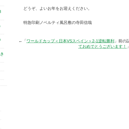
どうぞ、よいお年をお迎えください。
8
特急印刷ノベルティ風呂敷の寺田信哉
㎝
0
←「
ワールドカップ＜日本VSスペイン＞2-1逆転勝利
」前の
ておめでとうございます！
き