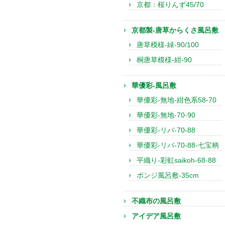
京都：桜りんず45/70
京都製-唐草からくさ風呂敷
唐草模様-緑-90/100
桐唐草模様-紺-90
華優彩-風呂敷
華優彩-無地-紺色系58-70
華優彩-無地-70-90
華優彩-リバ-70-88
華優彩-リバ-70-88-七宝柄
平織り-彩虹saikoh-68-88
ポンジ風呂敷-35cm
不織布の風呂敷
アイデア風呂敷