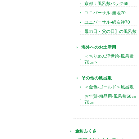
京都：風呂敷バック68
ユニバーサル-無地70
ユニバーサル-綿友禅70
母の日・父の日】の風呂敷
海外へのお土産用
＜ちりめん浮世絵-風呂敷
70㎝＞
その他の風呂敷
＜金色-ゴールド＞風呂敷
お年賀-粗品用-風呂敷58㎝
70㎝
金封ふくさ