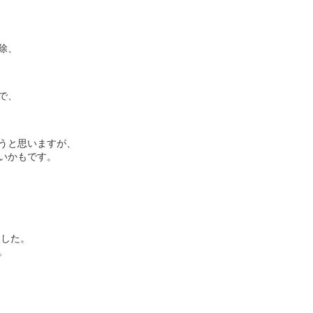
除、
で、
うと思いますが、
いかもです。
ました。
。