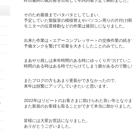
昨日最終の風呂敷を出荷して年内到着予定で納めました。
そのため最後までバタバタとしてしまい、
予定していた製版室の模様替えやパソコン周りの片付け掃
モニターの位置移動などの作業は後回しになりました。
出来た作業は＜エアーコンプレッサー＞の交換作業の続き
予備タンクを繋げて容量を大きくしたことのみでした。
まあやり残しは来年時間のある時にゆっくり片づけていこ
時間のある時はある時でだらけてしまう癖があるので難し
またブログの方もあまり更新ができなかったので、
来年は頻繁にアップしていきたいと思います。
2022年はリピートのお客さまに助けられた良い年となり
5
また新規のお客様も取ることができて本当に助かりました
皆様には大変お世話になりました。
ありがとうございました。