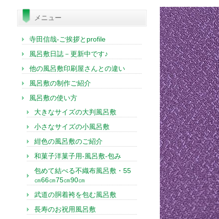
索:
メニュー
寺田信哉-ご挨拶とprofile
風呂敷日誌－更新中です♪
他の風呂敷印刷屋さんとの違い
風呂敷の制作ご紹介
風呂敷の使い方
大きなサイズの大判風呂敷
小さなサイズの小風呂敷
紺色の風呂敷のご紹介
和菓子洋菓子用-風呂敷-包み
包めて結べる不織布風呂敷・55
㎝66㎝75㎝90㎝
武道の胴着袴を包む風呂敷
長寿のお祝用風呂敷