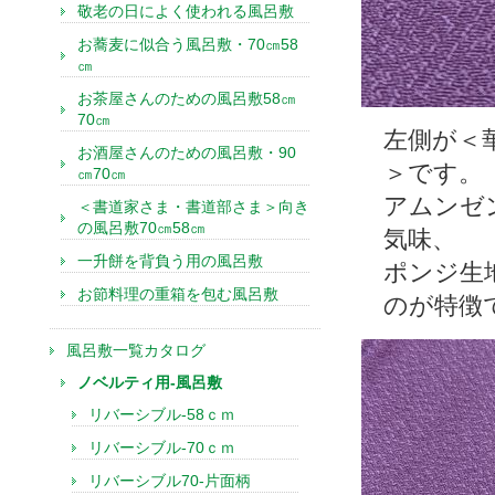
敬老の日によく使われる風呂敷
お蕎麦に似合う風呂敷・70㎝58
㎝
お茶屋さんのための風呂敷58㎝
70㎝
左側が＜
お酒屋さんのための風呂敷・90
＞です。
㎝70㎝
アムンゼ
＜書道家さま・書道部さま＞向き
の風呂敷70㎝58㎝
気味、
一升餅を背負う用の風呂敷
ポンジ生
お節料理の重箱を包む風呂敷
のが特徴
風呂敷一覧カタログ
ノベルティ用-風呂敷
リバーシブル-58ｃｍ
リバーシブル-70ｃｍ
リバーシブル70-片面柄