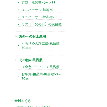
京都：風呂敷バック68
ユニバーサル-無地70
ユニバーサル-綿友禅70
母の日・父の日】の風呂敷
海外へのお土産用
＜ちりめん浮世絵-風呂敷
70㎝＞
その他の風呂敷
＜金色-ゴールド＞風呂敷
お年賀-粗品用-風呂敷58㎝
70㎝
金封ふくさ