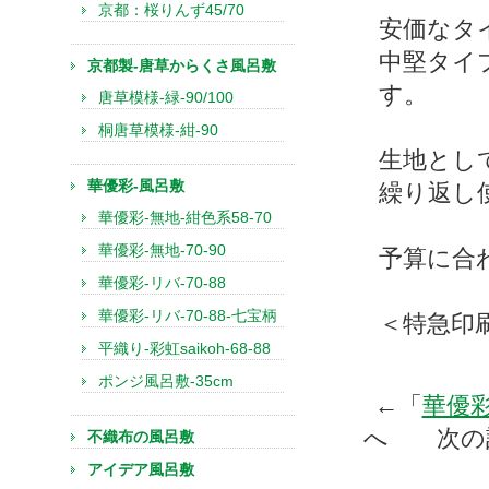
京都：桜りんず45/70
安価なタ
中堅タイ
京都製-唐草からくさ風呂敷
す。
唐草模様-緑-90/100
桐唐草模様-紺-90
生地とし
華優彩-風呂敷
繰り返し
華優彩-無地-紺色系58-70
華優彩-無地-70-90
予算に合
華優彩-リバ-70-88
華優彩-リバ-70-88-七宝柄
＜特急印
平織り-彩虹saikoh-68-88
ポンジ風呂敷-35cm
←「
華優
へ 次の
不織布の風呂敷
アイデア風呂敷