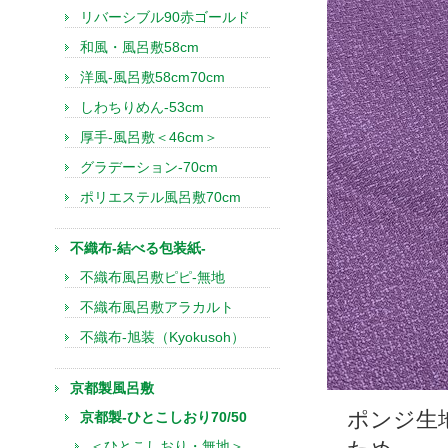
リバーシブル90赤ゴールド
和風・風呂敷58cm
洋風-風呂敷58cm70cm
しわちりめん-53cm
厚手-風呂敷＜46cm＞
グラデーション-70cm
ポリエステル風呂敷70cm
不織布-結べる包装紙-
不織布風呂敷ピピ-無地
不織布風呂敷アラカルト
不織布-旭装（Kyokusoh）
京都製風呂敷
ポンジ生
京都製-ひとこしおり70/50
＜ひとこしおり・無地＞