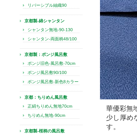
リバーシブル紬織90
京都製-綿シャンタン
シャンタン無地-90-130
シャンタン-両面柄48/100
京都製：ポンジ風呂敷
ポンジ旧色-風呂敷-70cm
ポンジ風呂敷90/100
ポンジ風呂敷-新色8カラー
京都：ちりめん風呂敷
正絹ちりめん無地70cm
華優彩無
ちりめん無地-90cm
少し厚め
す。
京都製-桜柄の風呂敷