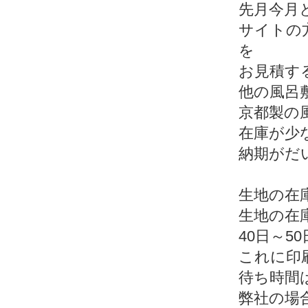
先月今月
サイトの
を
お見積す
他の風呂
京都製の
在庫が少
納期がだ
生地の在庫
生地の在
40日～
これに印
待ち時間
弊社の場