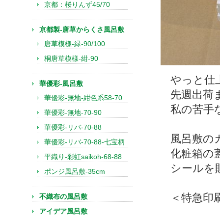
京都：桜りんず45/70
京都製-唐草からくさ風呂敷
唐草模様-緑-90/100
桐唐草模様-紺-90
やっと仕
華優彩-風呂敷
先週出荷
華優彩-無地-紺色系58-70
私の苦手
華優彩-無地-70-90
華優彩-リバ-70-88
風呂敷の
華優彩-リバ-70-88-七宝柄
化粧箱の
平織り-彩虹saikoh-68-88
シールを
ポンジ風呂敷-35cm
＜特急印
不織布の風呂敷
アイデア風呂敷