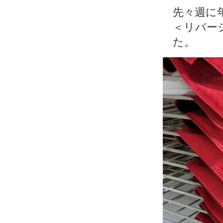
先々週に
＜リバー
た。