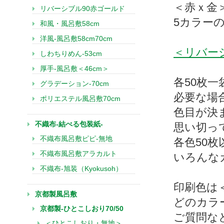
＜赤ｘ金
リバーシブル90赤ゴールド
5カラー
和風・風呂敷58cm
洋風-風呂敷58cm70cm
＜リバー
しわちりめん-53cm
厚手-風呂敷＜46cm＞
各50枚
グラデーション-70cm
必要な場
ポリエステル風呂敷70cm
色目が決
不織布-結べる包装紙-
思い切っ
不織布風呂敷ピピ-無地
各色50
不織布風呂敷アラカルト
いろんな
不織布-旭装（Kyokusoh）
印刷色は
京都製風呂敷
どのカラ
京都製-ひとこしおり70/50
ご質問な
＜ひとこしおり・無地＞