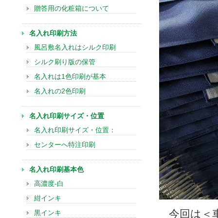
贈答用の化粧箱について
名入れ印刷方法
風呂敷名入れはシルク印刷
シルク刷り版の保管
名入れは1色印刷が基本
名入れの2色印刷
名入れ印刷サイズ・位置
名入れ印刷サイズ・位置：
センターへ特注印刷
名入れ印刷基本色
高濃度-白
紺インキ
今回は＜
黒インキ