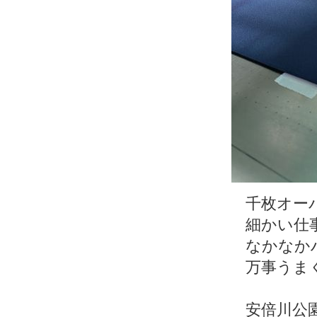
千枚オー
細かい仕
なかなか
万事うま
安倍川公