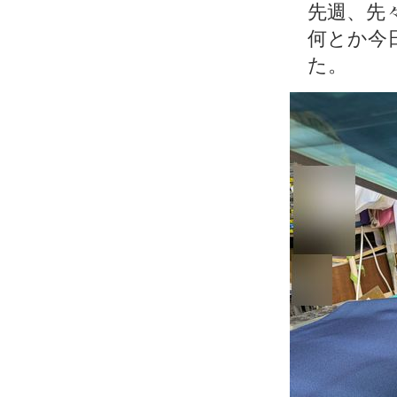
先週、先
何とか今
た。