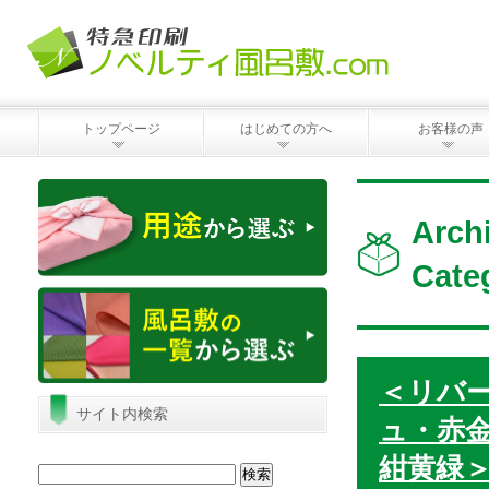
トップページ
はじめての方へ
お客様の声
Arc
Cate
＜リバ
サイト内検索
ュ・赤
紺黄緑
検