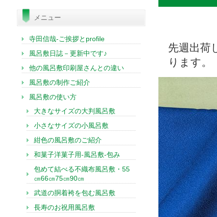
索:
メニュー
寺田信哉-ご挨拶とprofile
先週出荷
風呂敷日誌－更新中です♪
ります。
他の風呂敷印刷屋さんとの違い
風呂敷の制作ご紹介
風呂敷の使い方
大きなサイズの大判風呂敷
小さなサイズの小風呂敷
紺色の風呂敷のご紹介
和菓子洋菓子用-風呂敷-包み
包めて結べる不織布風呂敷・55
㎝66㎝75㎝90㎝
武道の胴着袴を包む風呂敷
長寿のお祝用風呂敷