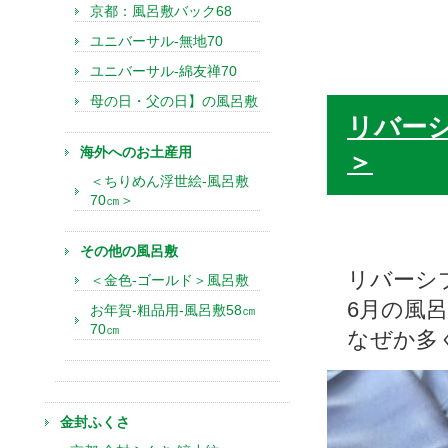
京都：風呂敷バック68
ユニバーサル-無地70
ユニバーサル-綿友禅70
母の日・父の日】の風呂敷
リバー
海外へのお土産用
＞
＜ちりめん浮世絵-風呂敷
70㎝＞
その他の風呂敷
リバーシ
＜金色-ゴールド＞風呂敷
6月の風
お年賀-粗品用-風呂敷58㎝
70㎝
なぜか多
金封ふくさ