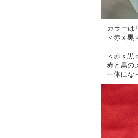
カラーは
＜赤ｘ黒
＜赤ｘ黒
赤と黒の
一体にな