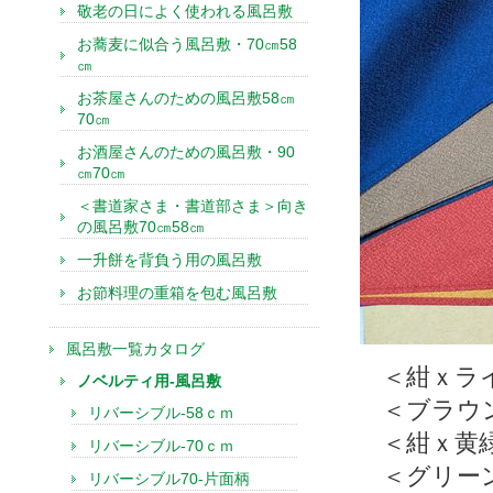
敬老の日によく使われる風呂敷
お蕎麦に似合う風呂敷・70㎝58
㎝
お茶屋さんのための風呂敷58㎝
70㎝
お酒屋さんのための風呂敷・90
㎝70㎝
＜書道家さま・書道部さま＞向き
の風呂敷70㎝58㎝
一升餅を背負う用の風呂敷
お節料理の重箱を包む風呂敷
風呂敷一覧カタログ
＜紺ｘラ
ノベルティ用-風呂敷
＜ブラウ
リバーシブル-58ｃｍ
＜紺ｘ黄
リバーシブル-70ｃｍ
＜グリー
リバーシブル70-片面柄