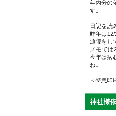
年内分の
す。
日記を読
昨年は1
通院をし
メモでは
今年は病
ね。
＜特急印
神社様依