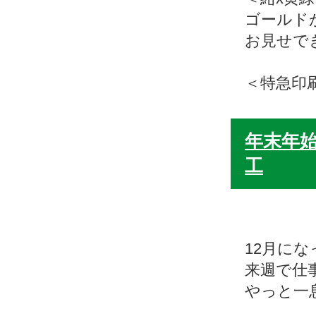
ゴールド
お見せで
＜特急印
年末年始
工
12月に
来週で仕
やっと一