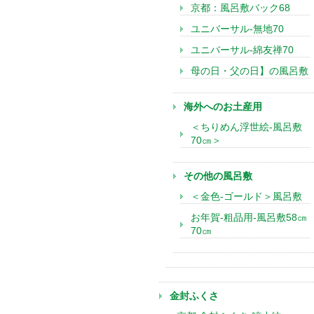
京都：風呂敷バック68
ユニバーサル-無地70
ユニバーサル-綿友禅70
母の日・父の日】の風呂敷
海外へのお土産用
＜ちりめん浮世絵-風呂敷
70㎝＞
その他の風呂敷
＜金色-ゴールド＞風呂敷
お年賀-粗品用-風呂敷58㎝
70㎝
金封ふくさ