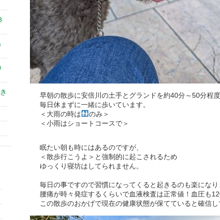
8
㎝
0
き
早朝の散歩に安倍川の土手とグランドを約40分～50分程
毎日休まずに一緒に歩いています。
＜大雨の時は
のみ＞
＜小雨はショートコースで＞
眠たい朝も時にはあるのですが、
＜散歩行こうよ＞と強制的に起こされるため
ゆっくり寝坊はしてられません。
毎日の事ですので習慣になってくると起きるのも楽になり
腰痛が時々発症するくらいで血液検査は正常値！血圧も12
この散歩のおかげで現在の健康状態が保てていると確信し