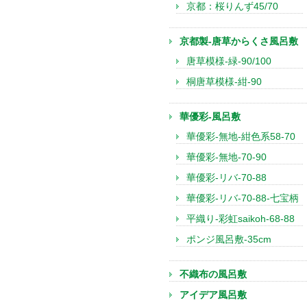
京都：桜りんず45/70
京都製-唐草からくさ風呂敷
唐草模様-緑-90/100
桐唐草模様-紺-90
華優彩-風呂敷
華優彩-無地-紺色系58-70
華優彩-無地-70-90
華優彩-リバ-70-88
華優彩-リバ-70-88-七宝柄
平織り-彩虹saikoh-68-88
ポンジ風呂敷-35cm
不織布の風呂敷
アイデア風呂敷