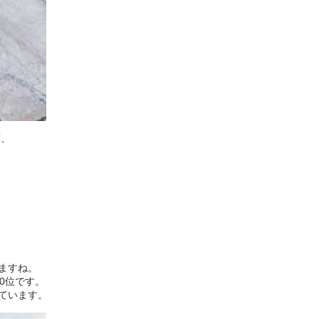
度、
ますね。
0位です。
ています。