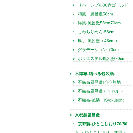
リバーシブル90赤ゴールド
和風・風呂敷58cm
洋風-風呂敷58cm70cm
しわちりめん-53cm
厚手-風呂敷＜46cm＞
グラデーション-70cm
ポリエステル風呂敷70cm
不織布-結べる包装紙-
不織布風呂敷ピピ-無地
不織布風呂敷アラカルト
不織布-旭装（Kyokusoh）
京都製風呂敷
京都製-ひとこしおり70/50
＜ひとこしおり・無地＞