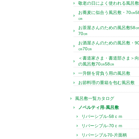
敬老の日によく使われる風呂敷
お蕎麦に似合う風呂敷・70㎝5
㎝
お茶屋さんのための風呂敷58
70㎝
お酒屋さんのための風呂敷・9
㎝70㎝
＜書道家さま・書道部さま＞向
の風呂敷70㎝58㎝
一升餅を背負う用の風呂敷
お節料理の重箱を包む風呂敷
風呂敷一覧カタログ
ノベルティ用-風呂敷
リバーシブル-58ｃｍ
リバーシブル-70ｃｍ
リバーシブル70-片面柄