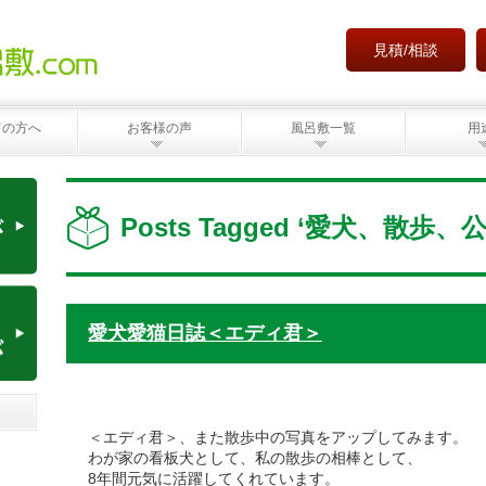
見積/相談
ての方へ
お客様の声
風呂敷一覧
用
Posts Tagged ‘愛犬、散歩、
愛犬愛猫日誌＜エディ君＞
＜エディ君＞、また散歩中の写真をアップしてみます。
わが家の看板犬として、私の散歩の相棒として、
8年間元気に活躍してくれています。