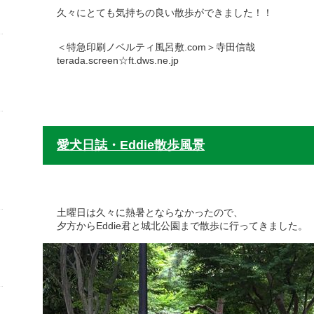
久々にとても気持ちの良い散歩ができました！！
＜特急印刷ノベルティ風呂敷.com＞寺田信哉
terada.screen☆ft.dws.ne.jp
愛犬日誌・Eddie散歩風景
土曜日は久々に熱暑とならなかったので、
夕方からEddie君と城北公園まで散歩に行ってきました。