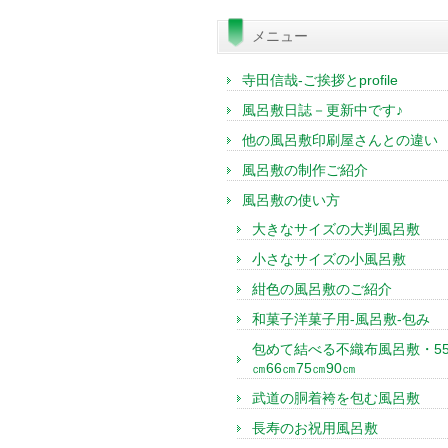
索:
メニュー
寺田信哉-ご挨拶とprofile
風呂敷日誌－更新中です♪
他の風呂敷印刷屋さんとの違い
風呂敷の制作ご紹介
風呂敷の使い方
大きなサイズの大判風呂敷
小さなサイズの小風呂敷
紺色の風呂敷のご紹介
和菓子洋菓子用-風呂敷-包み
包めて結べる不織布風呂敷・5
㎝66㎝75㎝90㎝
武道の胴着袴を包む風呂敷
長寿のお祝用風呂敷