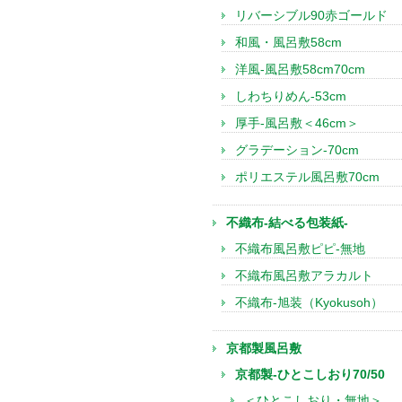
リバーシブル90赤ゴールド
和風・風呂敷58cm
洋風-風呂敷58cm70cm
しわちりめん-53cm
厚手-風呂敷＜46cm＞
グラデーション-70cm
ポリエステル風呂敷70cm
不織布-結べる包装紙-
不織布風呂敷ピピ-無地
不織布風呂敷アラカルト
不織布-旭装（Kyokusoh）
京都製風呂敷
京都製-ひとこしおり70/50
＜ひとこしおり・無地＞