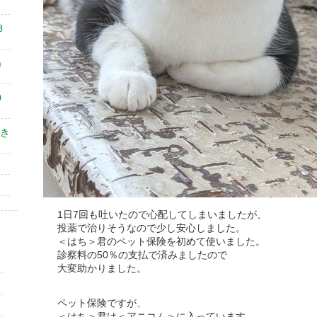
8
㎝
0
き
1日7回も吐いたので心配してしまいましたが、
投薬で治りそうなので少し安心しました。
＜はち＞君のペット保険を初めて使いました。
診察料の50％の支払で済みましたので
大変助かりました。
ペット保険ですが、
＜はち＞君は＜アニコム＞に入っています。