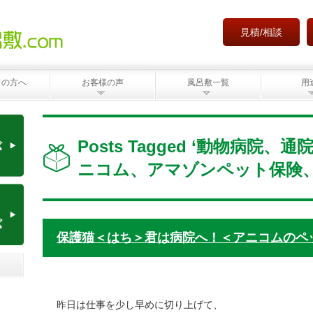
見積/相談
ての方へ
お客様の声
風呂敷一覧
用
Posts Tagged ‘動物病院
ニコム、アマゾンペット保険、
保護猫＜はち＞君は病院へ！＜アニコムのペ
昨日は仕事を少し早めに切り上げて、