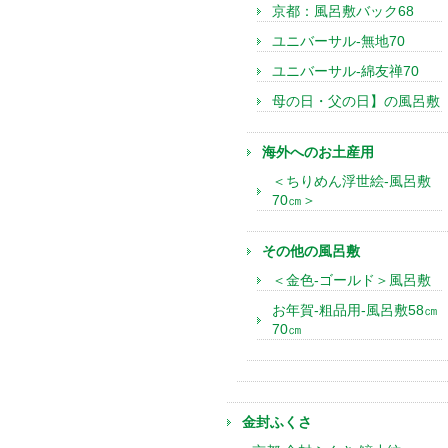
京都：風呂敷バック68
ユニバーサル-無地70
ユニバーサル-綿友禅70
母の日・父の日】の風呂敷
海外へのお土産用
＜ちりめん浮世絵-風呂敷
70㎝＞
その他の風呂敷
＜金色-ゴールド＞風呂敷
お年賀-粗品用-風呂敷58㎝
70㎝
金封ふくさ