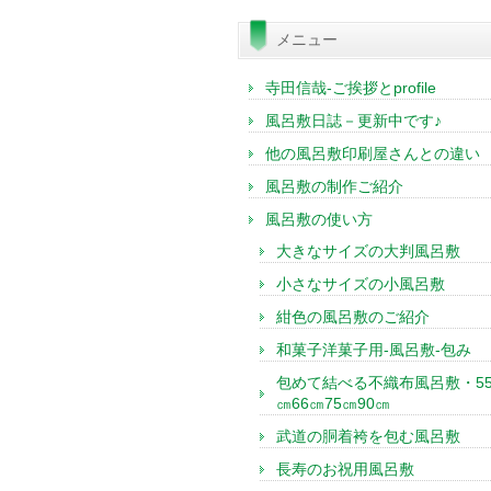
索:
メニュー
寺田信哉-ご挨拶とprofile
風呂敷日誌－更新中です♪
他の風呂敷印刷屋さんとの違い
風呂敷の制作ご紹介
風呂敷の使い方
大きなサイズの大判風呂敷
小さなサイズの小風呂敷
紺色の風呂敷のご紹介
和菓子洋菓子用-風呂敷-包み
包めて結べる不織布風呂敷・5
㎝66㎝75㎝90㎝
武道の胴着袴を包む風呂敷
長寿のお祝用風呂敷