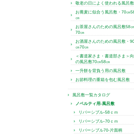
敬老の日によく使われる風呂敷
お蕎麦に似合う風呂敷・70㎝5
㎝
お茶屋さんのための風呂敷58
70㎝
お酒屋さんのための風呂敷・9
㎝70㎝
＜書道家さま・書道部さま＞向
の風呂敷70㎝58㎝
一升餅を背負う用の風呂敷
お節料理の重箱を包む風呂敷
風呂敷一覧カタログ
ノベルティ用-風呂敷
リバーシブル-58ｃｍ
リバーシブル-70ｃｍ
リバーシブル70-片面柄