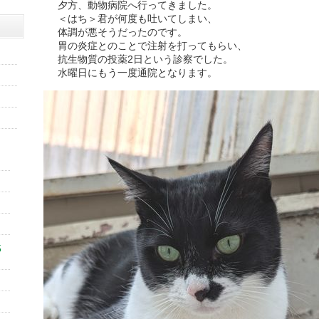
夕方、動物病院へ行ってきました。
＜はち＞君が何度も吐いてしまい、
体調が悪そうだったのです。
胃の炎症とのことで注射を打ってもらい、
抗生物質の投薬2日という診察でした。
水曜日にもう一度通院となります。
5