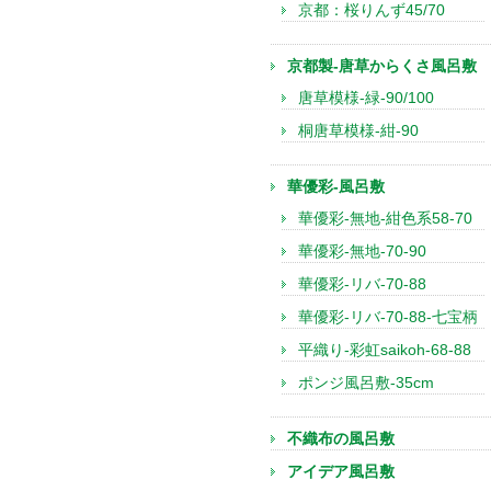
京都：桜りんず45/70
京都製-唐草からくさ風呂敷
唐草模様-緑-90/100
桐唐草模様-紺-90
華優彩-風呂敷
華優彩-無地-紺色系58-70
華優彩-無地-70-90
華優彩-リバ-70-88
華優彩-リバ-70-88-七宝柄
平織り-彩虹saikoh-68-88
ポンジ風呂敷-35cm
不織布の風呂敷
アイデア風呂敷