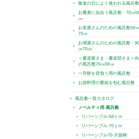
敬老の日によく使われる風呂敷
お蕎麦に似合う風呂敷・70㎝5
㎝
お茶屋さんのための風呂敷58
70㎝
お酒屋さんのための風呂敷・9
㎝70㎝
＜書道家さま・書道部さま＞向
の風呂敷70㎝58㎝
一升餅を背負う用の風呂敷
お節料理の重箱を包む風呂敷
風呂敷一覧カタログ
ノベルティ用-風呂敷
リバーシブル-58ｃｍ
リバーシブル-70ｃｍ
リバーシブル70-片面柄