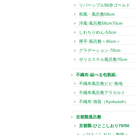
リバーシブル90赤ゴールド
和風・風呂敷58cm
洋風-風呂敷58cm70cm
しわちりめん-53cm
厚手-風呂敷＜46cm＞
グラデーション-70cm
ポリエステル風呂敷70cm
不織布-結べる包装紙-
不織布風呂敷ピピ-無地
不織布風呂敷アラカルト
不織布-旭装（Kyokusoh）
京都製風呂敷
京都製-ひとこしおり70/50
＜ひとこしおり・無地＞