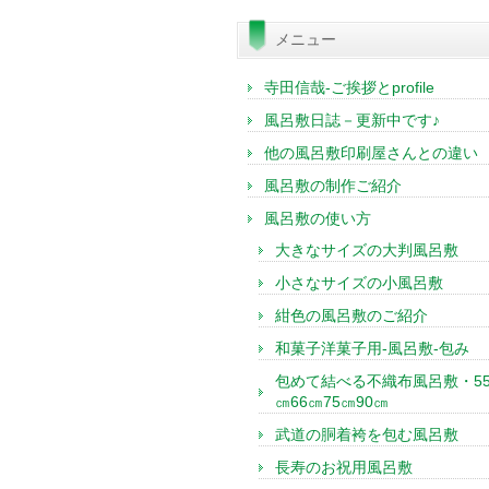
索:
メニュー
寺田信哉-ご挨拶とprofile
風呂敷日誌－更新中です♪
他の風呂敷印刷屋さんとの違い
風呂敷の制作ご紹介
風呂敷の使い方
大きなサイズの大判風呂敷
小さなサイズの小風呂敷
紺色の風呂敷のご紹介
和菓子洋菓子用-風呂敷-包み
包めて結べる不織布風呂敷・5
㎝66㎝75㎝90㎝
武道の胴着袴を包む風呂敷
長寿のお祝用風呂敷