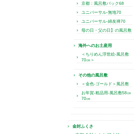
京都：風呂敷バック68
ユニバーサル-無地70
ユニバーサル-綿友禅70
母の日・父の日】の風呂敷
海外へのお土産用
＜ちりめん浮世絵-風呂敷
70㎝＞
その他の風呂敷
＜金色-ゴールド＞風呂敷
お年賀-粗品用-風呂敷58㎝
70㎝
金封ふくさ