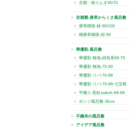
京都：桜りんず45/70
京都製-唐草からくさ風呂敷
唐草模様-緑-90/100
桐唐草模様-紺-90
華優彩-風呂敷
華優彩-無地-紺色系58-70
華優彩-無地-70-90
華優彩-リバ-70-88
華優彩-リバ-70-88-七宝柄
平織り-彩虹saikoh-68-88
ポンジ風呂敷-35cm
不織布の風呂敷
アイデア風呂敷